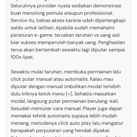
Seluruhnya provider nyata sediakan demonstrasi
buat menolong pemula ataupun professional.
Service itu, bebas akses karena udah diperlengkapi
saldo untuk latihan. Apabila sudah memahami
peraturan e-game, teruskan taruhan vs uang asli
biar sukses memperoleh banyak uang. Penghasilan
terus akan bertambah sewaktu lagi diputar sampai
100x lipat.
Sewaktu mulai taruhan, membuka permainan lalu
click putar manual atau automatis. Kalau mau
diputar dengan manual imbuhkan modal terlebih
dulu triknya ketok menu (+). Sehabis masukkan
modal, langsung putar permainan berulang-kali.
Sesudah memutar cara manual. Player juga dapat
memakai tehnik automatis supaya lebih mudah
menang, metodenya click auto play lalu mengatur
berapakah perputaran yang hendak dipakai.