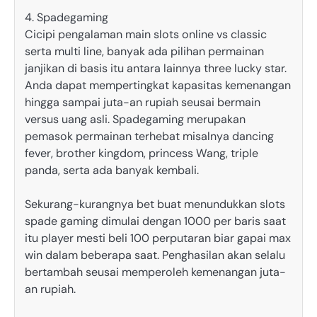
4. Spadegaming
Cicipi pengalaman main slots online vs classic
serta multi line, banyak ada pilihan permainan
janjikan di basis itu antara lainnya three lucky star.
Anda dapat mempertingkat kapasitas kemenangan
hingga sampai juta-an rupiah seusai bermain
versus uang asli. Spadegaming merupakan
pemasok permainan terhebat misalnya dancing
fever, brother kingdom, princess Wang, triple
panda, serta ada banyak kembali.
Sekurang-kurangnya bet buat menundukkan slots
spade gaming dimulai dengan 1000 per baris saat
itu player mesti beli 100 perputaran biar gapai max
win dalam beberapa saat. Penghasilan akan selalu
bertambah seusai memperoleh kemenangan juta-
an rupiah.