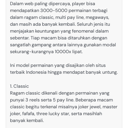
Dalam web paling dipercaya, player bisa
mendapatkan 3000-5000 permainan terbagi
dalam ragam classic, multi pay line, megaways,
dan masih ada banyak kembali. Seluruh jenis itu
menjajakan keuntungan yang fenomenal dalam
sebentar. Tiap macam bisa ditaruhkan dengan
sangatlah gampang antara lainnya gunakan modal
sekurang-kurangnya 10000x lipat.
Ini model permainan yang disajikan oleh situs
terbaik Indonesia hingga mendapat banyak untung.
1. Classic
Ragam classic dikenali dengan permainan yang
punyai 3 reels serta 5 pay line. Beberapa macam
classic begitu terkenal misalnya joker jewel, master
joker, fafafa, three lucky star, serta masihlah
banyak kembali.