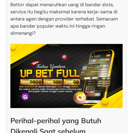
Bettor dapat menaruhkan uang di bandar slots,
service itu begitu maksimal karena kerja-sama di
antara agen dengan provider terhebat. Semacam
apa bandar populer waktu ini hingga ringan
dimenangi?
Perihal-perihal yang Butuh
Dikenali Saat sebelum