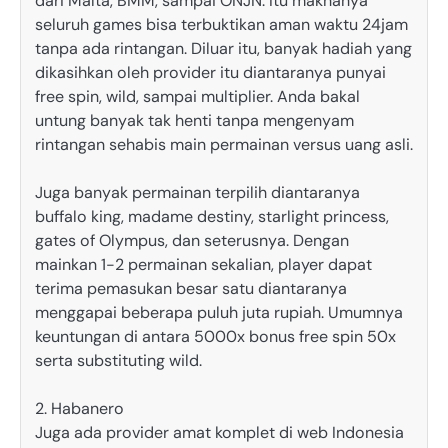
dari Malta, BMM, sampai ONJN. Itu maknanya
seluruh games bisa terbuktikan aman waktu 24jam
tanpa ada rintangan. Diluar itu, banyak hadiah yang
dikasihkan oleh provider itu diantaranya punyai
free spin, wild, sampai multiplier. Anda bakal
untung banyak tak henti tanpa mengenyam
rintangan sehabis main permainan versus uang asli.
Juga banyak permainan terpilih diantaranya
buffalo king, madame destiny, starlight princess,
gates of Olympus, dan seterusnya. Dengan
mainkan 1-2 permainan sekalian, player dapat
terima pemasukan besar satu diantaranya
menggapai beberapa puluh juta rupiah. Umumnya
keuntungan di antara 5000x bonus free spin 50x
serta substituting wild.
2. Habanero
Juga ada provider amat komplet di web Indonesia