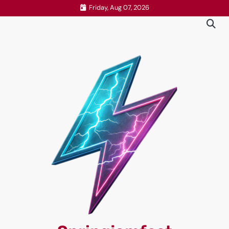
Skip
Friday, Aug 07, 2026
to
content