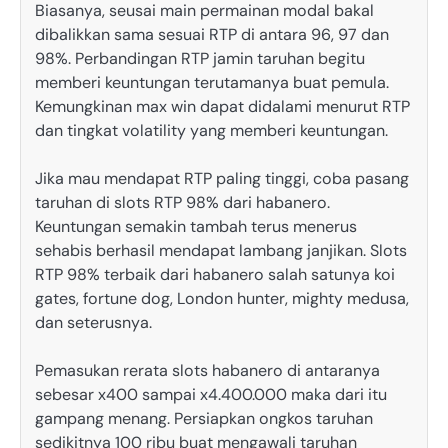
Biasanya, seusai main permainan modal bakal
dibalikkan sama sesuai RTP di antara 96, 97 dan
98%. Perbandingan RTP jamin taruhan begitu
memberi keuntungan terutamanya buat pemula.
Kemungkinan max win dapat didalami menurut RTP
dan tingkat volatility yang memberi keuntungan.
Jika mau mendapat RTP paling tinggi, coba pasang
taruhan di slots RTP 98% dari habanero.
Keuntungan semakin tambah terus menerus
sehabis berhasil mendapat lambang janjikan. Slots
RTP 98% terbaik dari habanero salah satunya koi
gates, fortune dog, London hunter, mighty medusa,
dan seterusnya.
Pemasukan rerata slots habanero di antaranya
sebesar x400 sampai x4.400.000 maka dari itu
gampang menang. Persiapkan ongkos taruhan
sedikitnya 100 ribu buat mengawali taruhan