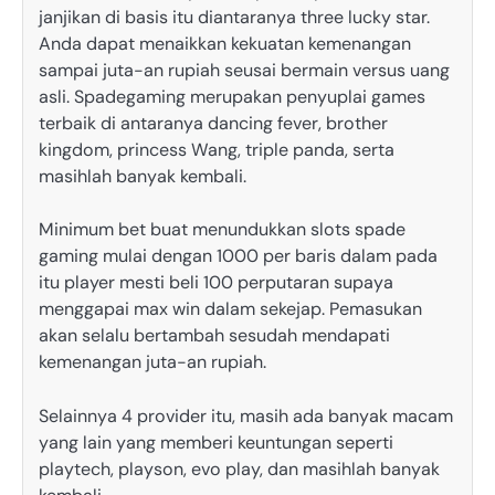
janjikan di basis itu diantaranya three lucky star.
Anda dapat menaikkan kekuatan kemenangan
sampai juta-an rupiah seusai bermain versus uang
asli. Spadegaming merupakan penyuplai games
terbaik di antaranya dancing fever, brother
kingdom, princess Wang, triple panda, serta
masihlah banyak kembali.
Minimum bet buat menundukkan slots spade
gaming mulai dengan 1000 per baris dalam pada
itu player mesti beli 100 perputaran supaya
menggapai max win dalam sekejap. Pemasukan
akan selalu bertambah sesudah mendapati
kemenangan juta-an rupiah.
Selainnya 4 provider itu, masih ada banyak macam
yang lain yang memberi keuntungan seperti
playtech, playson, evo play, dan masihlah banyak