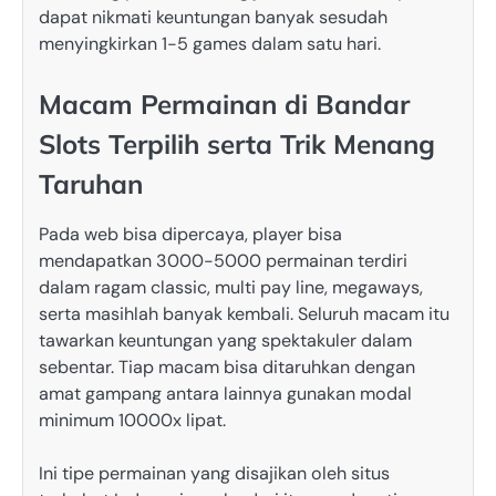
dapat nikmati keuntungan banyak sesudah
menyingkirkan 1-5 games dalam satu hari.
Macam Permainan di Bandar
Slots Terpilih serta Trik Menang
Taruhan
Pada web bisa dipercaya, player bisa
mendapatkan 3000-5000 permainan terdiri
dalam ragam classic, multi pay line, megaways,
serta masihlah banyak kembali. Seluruh macam itu
tawarkan keuntungan yang spektakuler dalam
sebentar. Tiap macam bisa ditaruhkan dengan
amat gampang antara lainnya gunakan modal
minimum 10000x lipat.
Ini tipe permainan yang disajikan oleh situs