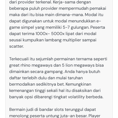
dari provider terkenal. Kerja-sama dengan
beberapa puluh provider mempermudah pemakai
maka dari itu bisa main dimana-mana. Modal itu
dapat digunakan untuk modal menundukkan e-
game simpel yang memiliki 5-7 gulungan. Peserta
dapat terima 1000x- 5000x lipat dari modal
seusai kumpulkan lambang multiplier sampai
scatter.
Terkecuali itu sejumlah permainan ternama seperti
great rhino megaways dan 5 lion megaways bisa
dimainkan secara gampang. Anda hanya butuh
daftar terlebih dulu dan mulai taruhan
bermodalkan sedikitnya bet. Kemungkinan
kemenangan tinggi sekali hal itu disaksikan dari
banyak opsi dibarengi tingkat volatility berbeda.
Bermain judi di bandar slots terunggul dapat
menolong peserta untung juta-an besar. Player