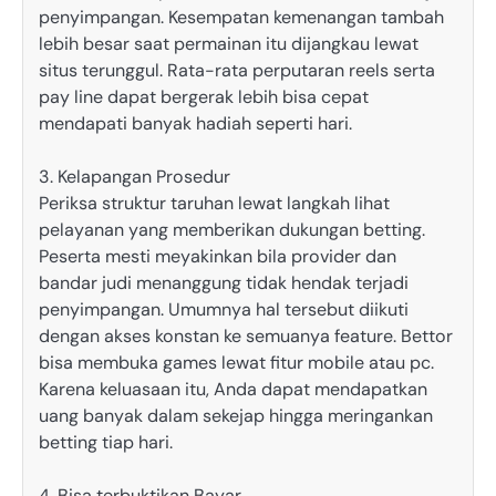
penyimpangan. Kesempatan kemenangan tambah
lebih besar saat permainan itu dijangkau lewat
situs terunggul. Rata-rata perputaran reels serta
pay line dapat bergerak lebih bisa cepat
mendapati banyak hadiah seperti hari.
3. Kelapangan Prosedur
Periksa struktur taruhan lewat langkah lihat
pelayanan yang memberikan dukungan betting.
Peserta mesti meyakinkan bila provider dan
bandar judi menanggung tidak hendak terjadi
penyimpangan. Umumnya hal tersebut diikuti
dengan akses konstan ke semuanya feature. Bettor
bisa membuka games lewat fitur mobile atau pc.
Karena keluasaan itu, Anda dapat mendapatkan
uang banyak dalam sekejap hingga meringankan
betting tiap hari.
4. Bisa terbuktikan Bayar