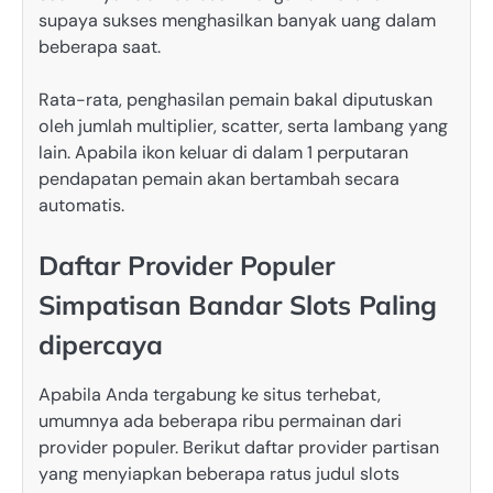
supaya sukses menghasilkan banyak uang dalam
beberapa saat.
Rata-rata, penghasilan pemain bakal diputuskan
oleh jumlah multiplier, scatter, serta lambang yang
lain. Apabila ikon keluar di dalam 1 perputaran
pendapatan pemain akan bertambah secara
automatis.
Daftar Provider Populer
Simpatisan Bandar Slots Paling
dipercaya
Apabila Anda tergabung ke situs terhebat,
umumnya ada beberapa ribu permainan dari
provider populer. Berikut daftar provider partisan
yang menyiapkan beberapa ratus judul slots