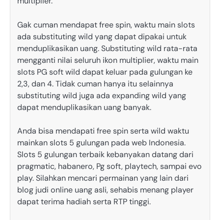
multiplier.
Gak cuman mendapat free spin, waktu main slots
ada substituting wild yang dapat dipakai untuk
menduplikasikan uang. Substituting wild rata-rata
mengganti nilai seluruh ikon multiplier, waktu main
slots PG soft wild dapat keluar pada gulungan ke
2,3, dan 4. Tidak cuman hanya itu selainnya
substituting wild juga ada expanding wild yang
dapat menduplikasikan uang banyak.
Anda bisa mendapati free spin serta wild waktu
mainkan slots 5 gulungan pada web Indonesia.
Slots 5 gulungan terbaik kebanyakan datang dari
pragmatic, habanero, Pg soft, playtech, sampai evo
play. Silahkan mencari permainan yang lain dari
blog judi online uang asli, sehabis menang player
dapat terima hadiah serta RTP tinggi.