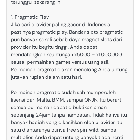
terunggul sekarang ini.
1. Pragmatic Play
Jika cari provider paling gacor di Indonesia
pastinya pragmatic play. Bandar slots pragmatic
pun banyak sekali sebab daya magnet slots dari
provider itu begitu tinggi. Anda dapat
mendatangkan keuntungan x5000 – x1.000.000
seusai permainkan games versus uang asli.
Permainan pragmatic akan menolong Anda untung
juta-an rupiah dalam satu hari.
Permainan pragmatic sudah sah memperoleh
lisensi dari Malta, BMM, sampai ONJN. Itu berarti
semua permainan dapat dibuktikan aman
sepanjang 24jam tanpa hambatan. Tidak hanya itu,
banyak hadiah yang dikasihkan oleh provider itu
satu diantaranya punya free spin, wild, sampai
multiplier. Anda dapat untung banyak tiada henti