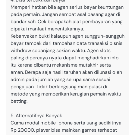
Memperlihatkan bila agen serius bayar keuntungan
pada pemain. Jangan sempat asal pasang agar di
bandar sah. Cek berapakah alat pembayaran yang
dipakai manfaat menentukannya.
Kebanyakan bukti kalaupun agen sungguh-sungguh
bayar tampak dari tambahan data transaksi bisnis
withdraw sepanjang sekian waktu. Agen slots
paling dipercaya nyata dapat menghadirkan info
itu karena dibantu mekanisme mutakhir serta
aman. Berapa saja hasil taruhan akan dilunasi oleh
admin pada jumlah yang serupa sama sesuai
pengajuan. Tidak berlangsung manipulasi di
metode yang memberikan kerugian pemain waktu
betting.
5. Alternatifnya Banyak
Cuma modal mobile-phone serta uang sedikitnya
Rp 20.000, player bisa mainkan games terhebat