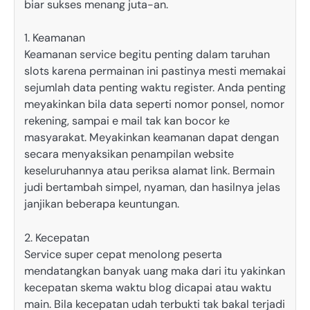
biar sukses menang juta-an.
1. Keamanan
Keamanan service begitu penting dalam taruhan
slots karena permainan ini pastinya mesti memakai
sejumlah data penting waktu register. Anda penting
meyakinkan bila data seperti nomor ponsel, nomor
rekening, sampai e mail tak kan bocor ke
masyarakat. Meyakinkan keamanan dapat dengan
secara menyaksikan penampilan website
keseluruhannya atau periksa alamat link. Bermain
judi bertambah simpel, nyaman, dan hasilnya jelas
janjikan beberapa keuntungan.
2. Kecepatan
Service super cepat menolong peserta
mendatangkan banyak uang maka dari itu yakinkan
kecepatan skema waktu blog dicapai atau waktu
main. Bila kecepatan udah terbukti tak bakal terjadi