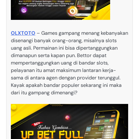
OLXTOTO
– Games gampang menang kebanyakan
disenangi banyak orang-orang, misalnya slots
uang asli. Permainan ini bisa dipertanggungkan
dimanapun serta kapan pun. Bettor dapat
mempertanggungkan uang di bandar slots,
pelayanan itu amat maksimum lantaran kerja-
sama di antara agen dengan provider terunggul.
Kayak apakah bandar populer sekarang ini maka
dari itu gampang dimenangi?