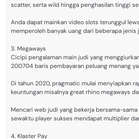
scatter, serta wild hingga penghasilan tinggi sek
Anda dapat mainkan video slots terunggul lew
memperoleh banyak uang dari beberapa jenis j
3. Megaways
Cicipi pengalaman main judi yang menggiurkan
200704 baris pembayaran peluang menang yang 
Di tahun 2020, pragmatic mulai menyiapkan r
keuntungan misalnya great rhino megaways dan 
Mencari web judi yang bekerja bersama-sama
sewaktu player sukses mendapat multiplier 
4. Klaster Pay