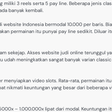
 miliki 3 reels serta 5 pay line. Beberapa jenis cl
n ada banyak kembali.
i website Indonesia bermodal 10.000 per baris. Bi
 permainan itu punyai pay line sedikit. Diluar itu, 
lam sekejap. Akses website judi online terunggul
tu udah meningkatkan sangat banyak varian class
er menyiapkan video slots. Rata-rata, permainan it
dapat nikmati keuntungan yang besar dari beberapa 
000x – 1.000.000x lipat dari modal. Keuntungan it