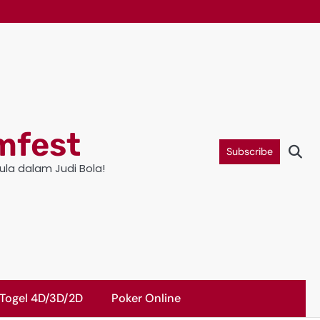
mfest
Subscribe
la dalam Judi Bola!
Togel 4D/3D/2D
Poker Online