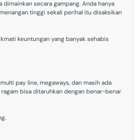
isa dimainkan secara gampang. Anda hanya
enangan tinggi sekali perihal itu disaksikan
 nikmati keuntungan yang banyak sehabis
 multi pay line, megaways, dan masih ada
p ragam bisa ditaruhkan dengan benar-benar
ng.