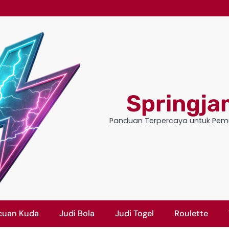
Springja
Panduan Terpercaya untuk Pemu
cuan Kuda
Judi Bola
Judi Togel
Roulette