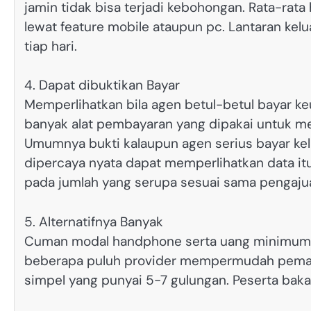
jamin tidak bisa terjadi kebohongan. Rata-rat
lewat feature mobile ataupun pc. Lantaran ke
tiap hari.
4. Dapat dibuktikan Bayar
Memperlihatkan bila agen betul-betul bayar k
banyak alat pembayaran yang dipakai untuk m
Umumnya bukti kalaupun agen serius bayar kel
dipercaya nyata dapat memperlihatkan data it
pada jumlah yang serupa sesuai sama pengajua
5. Alternatifnya Banyak
Cuman modal handphone serta uang minimum Rp
beberapa puluh provider mempermudah pemaka
simpel yang punyai 5-7 gulungan. Peserta baka