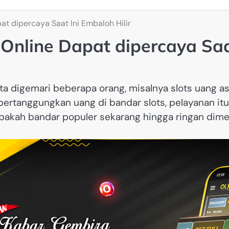
t dipercaya Saat Ini Embaloh Hilir
nline Dapat dipercaya Saat
 digemari beberapa orang, misalnya slots uang asl
ertanggungkan uang di bandar slots, pelayanan it
apakah bandar populer sekarang hingga ringan dim