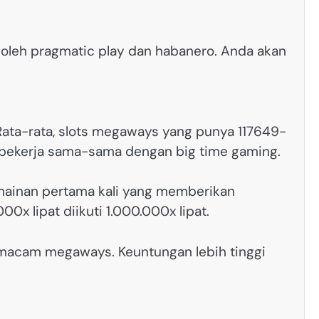
 oleh pragmatic play dan habanero. Anda akan
Rata-rata, slots megaways yang punya 117649-
r bekerja sama-sama dengan big time gaming.
mainan pertama kali yang memberikan
x lipat diikuti 1.000.000x lipat.
macam megaways. Keuntungan lebih tinggi