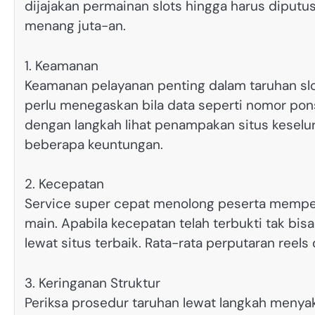
dijajakan permainan slots hingga harus diputus
menang juta-an.
1. Keamanan
Keamanan pelayanan penting dalam taruhan slo
perlu menegaskan bila data seperti nomor pon
dengan langkah lihat penampakan situs keselur
beberapa keuntungan.
2. Kecepatan
Service super cepat menolong peserta memper
main. Apabila kecepatan telah terbukti tak bi
lewat situs terbaik. Rata-rata perputaran reel
3. Keringanan Struktur
Periksa prosedur taruhan lewat langkah menyak