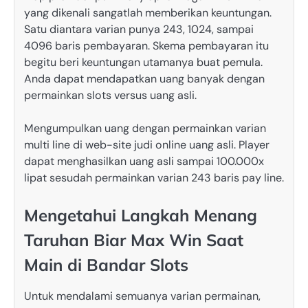
yang dikenali sangatlah memberikan keuntungan.
Satu diantara varian punya 243, 1024, sampai
4096 baris pembayaran. Skema pembayaran itu
begitu beri keuntungan utamanya buat pemula.
Anda dapat mendapatkan uang banyak dengan
permainkan slots versus uang asli.
Mengumpulkan uang dengan permainkan varian
multi line di web-site judi online uang asli. Player
dapat menghasilkan uang asli sampai 100.000x
lipat sesudah permainkan varian 243 baris pay line.
Mengetahui Langkah Menang
Taruhan Biar Max Win Saat
Main di Bandar Slots
Untuk mendalami semuanya varian permainan,