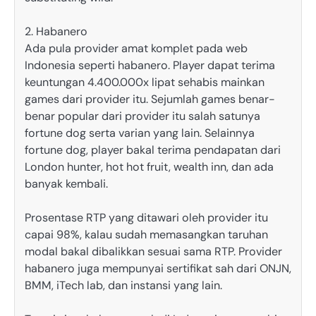
2. Habanero
Ada pula provider amat komplet pada web
Indonesia seperti habanero. Player dapat terima
keuntungan 4.400.000x lipat sehabis mainkan
games dari provider itu. Sejumlah games benar-
benar popular dari provider itu salah satunya
fortune dog serta varian yang lain. Selainnya
fortune dog, player bakal terima pendapatan dari
London hunter, hot hot fruit, wealth inn, dan ada
banyak kembali.
Prosentase RTP yang ditawari oleh provider itu
capai 98%, kalau sudah memasangkan taruhan
modal bakal dibalikkan sesuai sama RTP. Provider
habanero juga mempunyai sertifikat sah dari ONJN,
BMM, iTech lab, dan instansi yang lain.