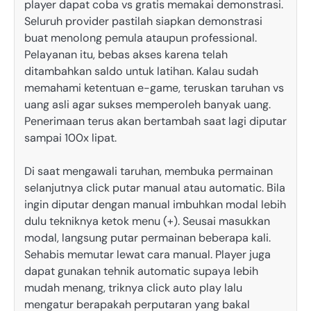
player dapat coba vs gratis memakai demonstrasi.
Seluruh provider pastilah siapkan demonstrasi
buat menolong pemula ataupun professional.
Pelayanan itu, bebas akses karena telah
ditambahkan saldo untuk latihan. Kalau sudah
memahami ketentuan e-game, teruskan taruhan vs
uang asli agar sukses memperoleh banyak uang.
Penerimaan terus akan bertambah saat lagi diputar
sampai 100x lipat.
Di saat mengawali taruhan, membuka permainan
selanjutnya click putar manual atau automatic. Bila
ingin diputar dengan manual imbuhkan modal lebih
dulu tekniknya ketok menu (+). Seusai masukkan
modal, langsung putar permainan beberapa kali.
Sehabis memutar lewat cara manual. Player juga
dapat gunakan tehnik automatic supaya lebih
mudah menang, triknya click auto play lalu
mengatur berapakah perputaran yang bakal