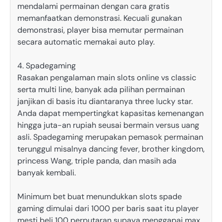
mendalami permainan dengan cara gratis
memanfaatkan demonstrasi. Kecuali gunakan
demonstrasi, player bisa memutar permainan
secara automatic memakai auto play.
4. Spadegaming
Rasakan pengalaman main slots online vs classic
serta multi line, banyak ada pilihan permainan
janjikan di basis itu diantaranya three lucky star.
Anda dapat mempertingkat kapasitas kemenangan
hingga juta-an rupiah seusai bermain versus uang
asli. Spadegaming merupakan pemasok permainan
terunggul misalnya dancing fever, brother kingdom,
princess Wang, triple panda, dan masih ada
banyak kembali.
Minimum bet buat menundukkan slots spade
gaming dimulai dari 1000 per baris saat itu player
mesti beli 100 perputaran supaya menggapai max