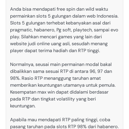
Anda bisa mendapati free spin dan wild waktu
permainkan slots 5 gulungan dalam web Indonesia.
Slots 5 gulungan terhebat kebanyakan asal dari
pragmatic, habanero, Pg soft, playtech, sampai evo
play. Silahkan mencari games yang lain dari
website judi online uang asli, sesudah menang
player dapat terima hadiah dan RTP tinggi.
Normalnya, seusai main permainan modal bakal
dibalikkan sama sesuai RTP di antara 96, 97 dan
98%. Rasio RTP menanggung taruhan amat
memberikan keuntungan utamanya untuk pemula.
Kesempatan max win dapat didalami berdasar
pada RTP dan tingkat volatility yang beri
keuntungan.
Apabila mau mendapati RTP paling tinggi, coba
pasang taruhan pada slots RTP 98% dari habanero.