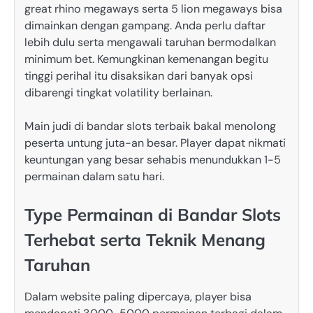
great rhino megaways serta 5 lion megaways bisa
dimainkan dengan gampang. Anda perlu daftar
lebih dulu serta mengawali taruhan bermodalkan
minimum bet. Kemungkinan kemenangan begitu
tinggi perihal itu disaksikan dari banyak opsi
dibarengi tingkat volatility berlainan.
Main judi di bandar slots terbaik bakal menolong
peserta untung juta-an besar. Player dapat nikmati
keuntungan yang besar sehabis menundukkan 1-5
permainan dalam satu hari.
Type Permainan di Bandar Slots
Terhebat serta Teknik Menang
Taruhan
Dalam website paling dipercaya, player bisa