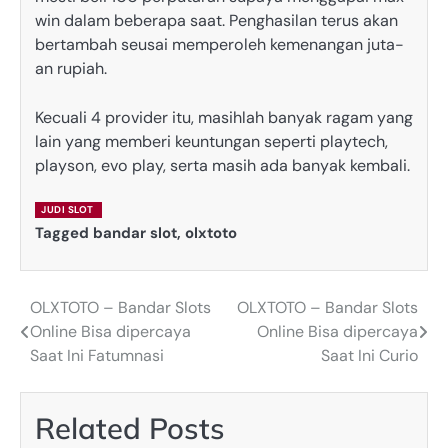
win dalam beberapa saat. Penghasilan terus akan
bertambah seusai memperoleh kemenangan juta-
an rupiah.
Kecuali 4 provider itu, masihlah banyak ragam yang
lain yang memberi keuntungan seperti playtech,
playson, evo play, serta masih ada banyak kembali.
JUDI SLOT
Tagged
bandar slot
,
olxtoto
OLXTOTO – Bandar Slots
OLXTOTO – Bandar Slots
Post
Online Bisa dipercaya
Online Bisa dipercaya
navigation
Saat Ini Fatumnasi
Saat Ini Curio
Related Posts