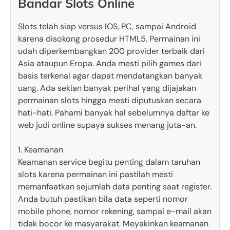
Bandar Slots Online
Slots telah siap versus IOS, PC, sampai Android
karena disokong prosedur HTML5. Permainan ini
udah diperkembangkan 200 provider terbaik dari
Asia ataupun Eropa. Anda mesti pilih games dari
basis terkenal agar dapat mendatangkan banyak
uang. Ada sekian banyak perihal yang dijajakan
permainan slots hingga mesti diputuskan secara
hati-hati. Pahami banyak hal sebelumnya daftar ke
web judi online supaya sukses menang juta-an.
1. Keamanan
Keamanan service begitu penting dalam taruhan
slots karena permainan ini pastilah mesti
memanfaatkan sejumlah data penting saat register.
Anda butuh pastikan bila data seperti nomor
mobile phone, nomor rekening, sampai e-mail akan
tidak bocor ke masyarakat. Meyakinkan keamanan