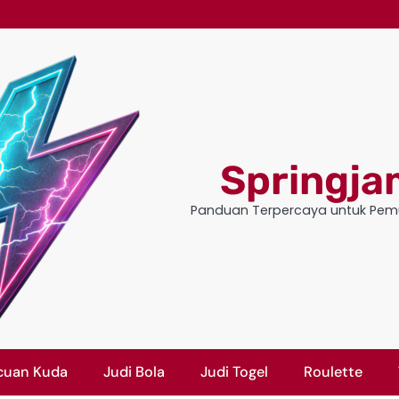
Springja
Panduan Terpercaya untuk Pemu
cuan Kuda
Judi Bola
Judi Togel
Roulette