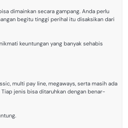
 bisa dimainkan secara gampang. Anda perlu
gan begitu tinggi perihal itu disaksikan dari
t nikmati keuntungan yang banyak sehabis
ic, multi pay line, megaways, serta masih ada
Tiap jenis bisa ditaruhkan dengan benar-
untung.