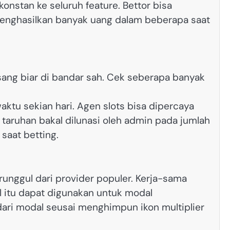
onstan ke seluruh feature. Bettor bisa
menghasilkan banyak uang dalam beberapa saat
ang biar di bandar sah. Cek seberapa banyak
aktu sekian hari. Agen slots bisa dipercaya
l taruhan bakal dilunasi oleh admin pada jumlah
saat betting.
nggul dari provider populer. Kerja-sama
 itu dapat digunakan untuk modal
ari modal seusai menghimpun ikon multiplier