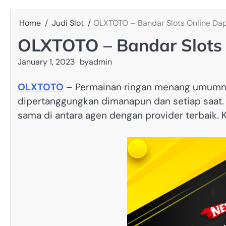
Home
Judi Slot
OLXTOTO – Bandar Slots Online Dap
OLXTOTO – Bandar Slots 
January 1, 2023
by
admin
OLXTOTO
– Permainan ringan menang umumnya 
dipertanggungkan dimanapun dan setiap saat. 
sama di antara agen dengan provider terbaik.