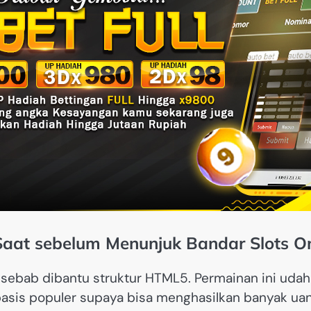
Saat sebelum Menunjuk Bandar Slots On
 sebab dibantu struktur HTML5. Permainan ini udah 
asis populer supaya bisa menghasilkan banyak uang