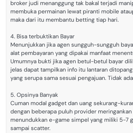
broker judi menanggung tak bakal terjadi manip
membuka permainan lewat piranti mobile atau
maka dari itu membantu betting tiap hari.
4. Bisa terbuktikan Bayar
Menunjukkan jika agen sungguh-sungguh bayar
alat pembayaran yang dipakai manfaat menent
Umumnya bukti jika agen betul-betul bayar dili
jelas dapat tampilkan info itu lantaran ditopa
yang serupa sama sesuai pengajuan. Tidak ada
5. Opsinya Banyak
Cuman modal gadget dan uang sekurang-kurang
dengan beberapa puluh provider meringankan 
menundukkan e-game simpel yang miliki 5-7 gu
sampai scatter.