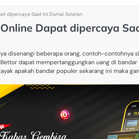
at dipercaya Saat Ini Dumai Selatan
Online Dapat dipercaya Saa
disenangi beberapa orang, contoh-contohnya slots
Bettor dapat mempertanggungkan uang di bandar slo
 Kayak apakah bandar populer sekarang ini maka 