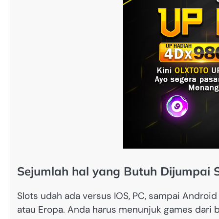
Sejumlah hal yang Butuh Dijumpai 
Slots udah ada versus IOS, PC, sampai Android
atau Eropa. Anda harus menunjuk games dari b