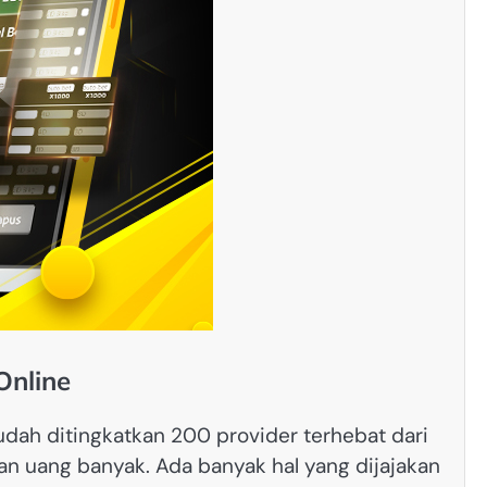
Online
udah ditingkatkan 200 provider terhebat dari
n uang banyak. Ada banyak hal yang dijajakan