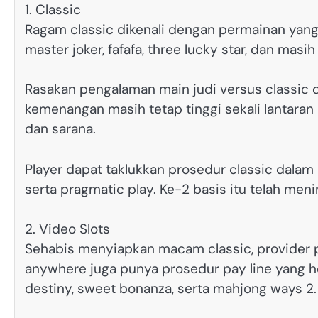
1. Classic
Ragam classic dikenali dengan permainan yang mi
master joker, fafafa, three lucky star, dan masi
Rasakan pengalaman main judi versus classic 
kemenangan masih tetap tinggi sekali lantaran pe
dan sarana.
Player dapat taklukkan prosedur classic dala
serta pragmatic play. Ke-2 basis itu telah me
2. Video Slots
Sehabis menyiapkan macam classic, provider p
anywhere juga punya prosedur pay line yang 
destiny, sweet bonanza, serta mahjong ways 2.