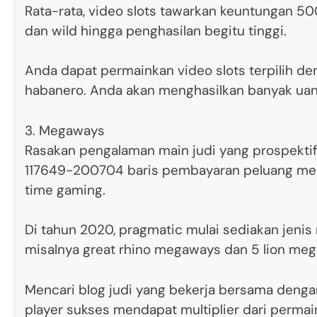
Rata-rata, video slots tawarkan keuntungan 500
dan wild hingga penghasilan begitu tinggi.
Anda dapat permainkan video slots terpilih de
habanero. Anda akan menghasilkan banyak uang 
3. Megaways
Rasakan pengalaman main judi yang prospektif 
117649-200704 baris pembayaran peluang mena
time gaming.
Di tahun 2020, pragmatic mulai sediakan jeni
misalnya great rhino megaways dan 5 lion meg
Mencari blog judi yang bekerja bersama deng
player sukses mendapat multiplier dari perma