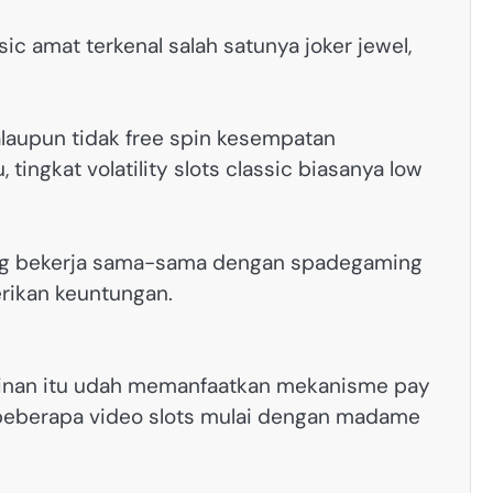
ic amat terkenal salah satunya joker jewel,
alaupun tidak free spin kesempatan
 tingkat volatility slots classic biasanya low
 yang bekerja sama-sama dengan spadegaming
erikan keuntungan.
mainan itu udah memanfaatkan mekanisme pay
 beberapa video slots mulai dengan madame