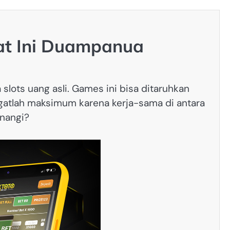
at Ini Duampanua
ts uang asli. Games ini bisa ditaruhkan
ngatlah maksimum karena kerja-sama di antara
enangi?