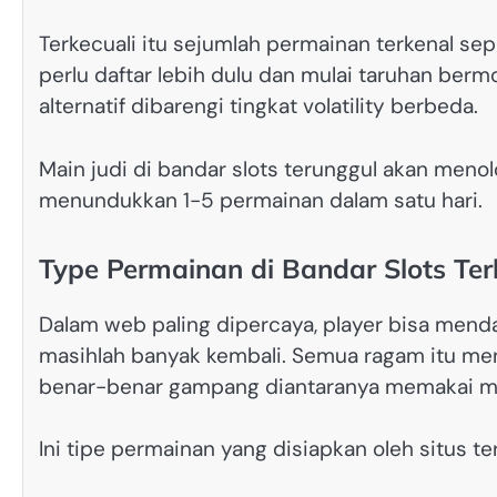
Terkecuali itu sejumlah permainan terkenal s
perlu daftar lebih dulu dan mulai taruhan berm
alternatif dibarengi tingkat volatility berbeda.
Main judi di bandar slots terunggul akan meno
menundukkan 1-5 permainan dalam satu hari.
Type Permainan di Bandar Slots Te
Dalam web paling dipercaya, player bisa mend
masihlah banyak kembali. Semua ragam itu men
benar-benar gampang diantaranya memakai mo
Ini tipe permainan yang disiapkan oleh situs