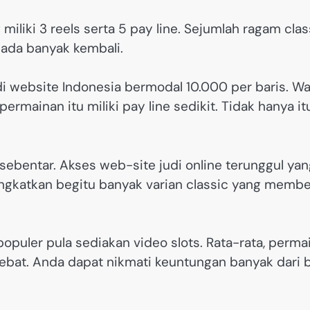
liki 3 reels serta 5 pay line. Sejumlah ragam class
h ada banyak kembali.
di website Indonesia bermodal 10.000 per baris. W
rmainan itu miliki pay line sedikit. Tidak hanya itu,
m sebentar. Akses web-site judi online terunggul
ningkatkan begitu banyak varian classic yang memb
opuler pula sediakan video slots. Rata-rata, per
hebat. Anda dapat nikmati keuntungan banyak dari