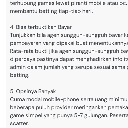
terhubung games lewat piranti mobile atau pc
membantu betting tiap-tiap hari.
4. Bisa terbuktikan Bayar
Tunjukkan bila agen sungguh-sungguh bayar ke
pembayaran yang dipakai buat menentukannya
Rata-rata bukti jika agen sungguh-sungguh bay
dipercaya pastinya dapat menghadirkan info itu
admin dalam jumlah yang serupa sesuai sama 
betting.
5. Opsinya Banyak
Cuma modal mobile-phone serta uang minimum 
beberapa puluh provider meringankan pemakai
game simpel yang punya 5-7 gulungan. Peserta
scatter.