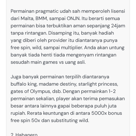
Permainan pragmatic udah sah memperoleh lisensi
dari Malta, BMM, sampai ONJN. Itu berarti semua
permainan bisa terbuktikan aman sepanjang 24jam
tanpa rintangan. Disamping itu, banyak hadiah
yang diberi oleh provider itu diantaranya punya
free spin, wild, sampai multiplier. Anda akan untung
banyak tiada henti tiada mengenyam rintangan
sesudah main games vs uang asli.
Juga banyak permainan terpilih diantaranya
buffalo king, madame destiny, starlight princess,
gates of Olympus, dsb. Dengan permainkan 1-2
permainan sekalian, player akan terima pemasukan
besar antara lainnya gapai beberapa puluh juta
rupiah. Rerata keuntungan di antara 5000x bonus
free spin 50x dan substituting wild.
2. Habanero