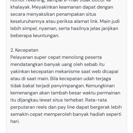
khalayak. Meyakinkan keamanan dapat dengan
secara menyaksikan penampakan situs
keseluruhannya atau periksa alamat link. Main judi
lebih simpel, nyaman, serta hasilnya jelas janjikan
beberapa keuntungan.
2. Kecepatan
Pelayanan super cepat menolong peserta
mendatangkan banyak uang oleh sebab itu
yakinkan kecepatan mekanisme saat web dicapai
atau di saat main. Bila kecepatan udah terjaga
tidak bakal terjadi penyimpangan. Kemungkinan
kemenangan akan tambah besar waktu permainan
itu dijangkau lewat situs terhebat. Rata-rata
perputaran reels dan pay line dapat bergerak lebih
semakin cepat memperoleh banyak hadiah seperti
hari.