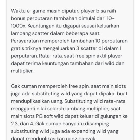
Waktu e-game masih diputar, player bisa raih
bonus perputaran tambahan dimulai dari 10-
1000x. Keuntungan itu digapai seusai keluarkan
lambang scatter dalam beberapa saat.
Persyaratan memperoleh tambahan 10 perputaran
gratis triknya mengeluarkan 3 scatter di dalam 1
perputaran. Rata-rata, saat free spin aktif player
dapat terima keuntungan tambahan dari wild dan
multiplier.
Gak cuman memperoleh free spin, saat main slots
juga ada substituting wild yang dapat dipakai buat
menduplikasikan uang. Substituting wild rata-rata
mengganti nilai seluruh lambang multiplier, saat
main slots PG soft wild dapat keluar di gulungan ke
2,3, dan 4. Gak cuman hanya itu disamping
substituting wild juga ada expanding wild yang
dapat menduplikasikan uang banyak.