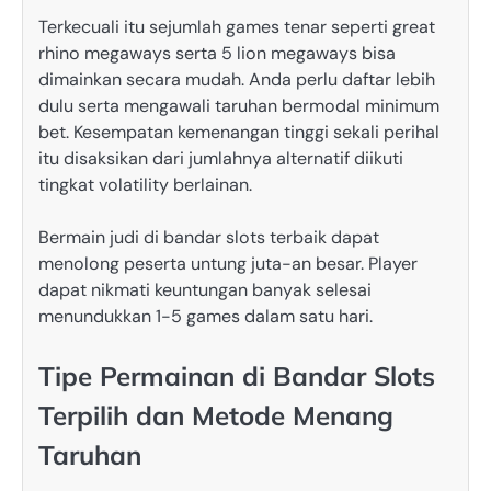
Terkecuali itu sejumlah games tenar seperti great
rhino megaways serta 5 lion megaways bisa
dimainkan secara mudah. Anda perlu daftar lebih
dulu serta mengawali taruhan bermodal minimum
bet. Kesempatan kemenangan tinggi sekali perihal
itu disaksikan dari jumlahnya alternatif diikuti
tingkat volatility berlainan.
Bermain judi di bandar slots terbaik dapat
menolong peserta untung juta-an besar. Player
dapat nikmati keuntungan banyak selesai
menundukkan 1-5 games dalam satu hari.
Tipe Permainan di Bandar Slots
Terpilih dan Metode Menang
Taruhan