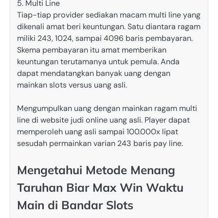
5. Multi Line
Tiap-tiap provider sediakan macam multi line yang
dikenali amat beri keuntungan. Satu diantara ragam
miliki 243, 1024, sampai 4096 baris pembayaran.
Skema pembayaran itu amat memberikan
keuntungan terutamanya untuk pemula. Anda
dapat mendatangkan banyak uang dengan
mainkan slots versus uang asli.
Mengumpulkan uang dengan mainkan ragam multi
line di website judi online uang asli. Player dapat
memperoleh uang asli sampai 100.000x lipat
sesudah permainkan varian 243 baris pay line.
Mengetahui Metode Menang
Taruhan Biar Max Win Waktu
Main di Bandar Slots