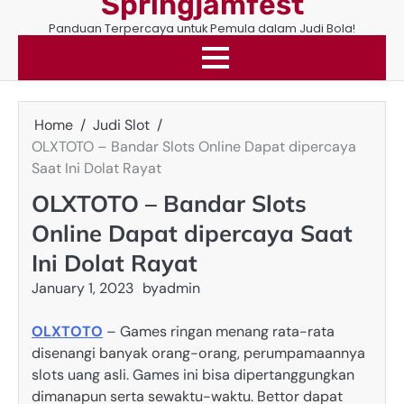
Springjamfest
Panduan Terpercaya untuk Pemula dalam Judi Bola!
Home
Judi Slot
OLXTOTO – Bandar Slots Online Dapat dipercaya
Saat Ini Dolat Rayat
OLXTOTO – Bandar Slots
Online Dapat dipercaya Saat
Ini Dolat Rayat
January 1, 2023
by
admin
OLXTOTO
– Games ringan menang rata-rata
disenangi banyak orang-orang, perumpamaannya
slots uang asli. Games ini bisa dipertanggungkan
dimanapun serta sewaktu-waktu. Bettor dapat