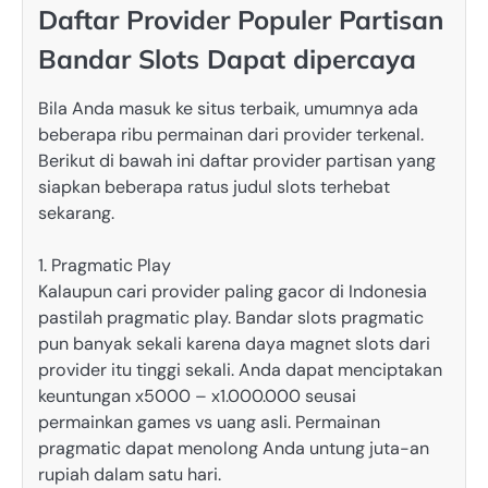
Daftar Provider Populer Partisan
Bandar Slots Dapat dipercaya
Bila Anda masuk ke situs terbaik, umumnya ada
beberapa ribu permainan dari provider terkenal.
Berikut di bawah ini daftar provider partisan yang
siapkan beberapa ratus judul slots terhebat
sekarang.
1. Pragmatic Play
Kalaupun cari provider paling gacor di Indonesia
pastilah pragmatic play. Bandar slots pragmatic
pun banyak sekali karena daya magnet slots dari
provider itu tinggi sekali. Anda dapat menciptakan
keuntungan x5000 – x1.000.000 seusai
permainkan games vs uang asli. Permainan
pragmatic dapat menolong Anda untung juta-an
rupiah dalam satu hari.