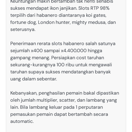
Keuntungan makin bertambah tak henti sehabis
sukses mendapat ikon janjikan. Slots RTP 98%
terpilih dari habanero diantaranya koi gates,
fortune dog, London hunter, mighty medusa, dan
seterusnya.
Penerimaan rerata slots habanero salah satunya
sejumlah x400 sampai x4.400.000 hingga
gampang menang. Persiapkan cost taruhan
sekurang-kurangnya 100 ribu untuk mengawali
taruhan supaya sukses mendatangkan banyak
uang dalam sebentar.
Kebanyakan, penghasilan pemain bakal dipastikan
oleh jumlah multiplier, scatter, dan lambang yang
lain. Bila lambang keluar pada 1 perputaran
pemasukan pemain dapat bertambah secara
automatic.