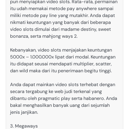
pun menyiapkan video slots. Rata-rata, permainan
itu udah memakai metode pay anywhere sampai
miliki metode pay line yang mutakhir. Anda dapat
nikmati keuntungan yang banyak dari beberapa
video slots dimulai dari madame destiny, sweet
bonanza, serta mahjong ways 2.
Kebanyakan, video slots menjajakan keuntungan
5000x – 1.000.000x lipat dari modal. Keuntungan
itu didapat seusai mendapati multiplier, scatter,
dan wild maka dari itu penerimaan begitu tinggi.
Anda dapat mainkan video slots terhebat dengan
secara tergabung ke web judi terkenal yang
dibantu oleh pragmatic play serta habanero. Anda
bakal menghasilkan banyak uang dari sejumlah
jenis janjikan.
3. Megaways