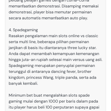
peluang pelajari games dengan cuma-cuma
memanfaatkan demonstrasi. Disamping memakai
demonstrasi, player bisa memutar permainan
secara automatis memanfaatkan auto play.
4. Spadegaming
Rasakan pengalaman main slots online vs classic
serta multi line, beberapa pilihan permainan
janjikan di basis itu diantaranya three lucky star.
Anda dapat menambah kemampuan kemenangan
hingga juta-an rupiah selesai main versus uang asli.
Spadegaming merupakan penyuplai permainan
terunggul di antaranya dancing fever, brother
kingdom, princess Wang, triple panda, serta ada
banyak kembali.
Minimum bet buat mengalahkan slots spade
gaming mulai dengan 1000 per baris dalam pada
itu player harus beli 100 perputaran supaya gapai