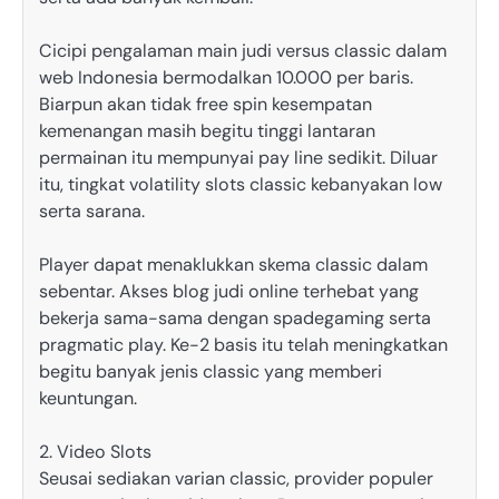
Cicipi pengalaman main judi versus classic dalam
web Indonesia bermodalkan 10.000 per baris.
Biarpun akan tidak free spin kesempatan
kemenangan masih begitu tinggi lantaran
permainan itu mempunyai pay line sedikit. Diluar
itu, tingkat volatility slots classic kebanyakan low
serta sarana.
Player dapat menaklukkan skema classic dalam
sebentar. Akses blog judi online terhebat yang
bekerja sama-sama dengan spadegaming serta
pragmatic play. Ke-2 basis itu telah meningkatkan
begitu banyak jenis classic yang memberi
keuntungan.
2. Video Slots
Seusai sediakan varian classic, provider populer