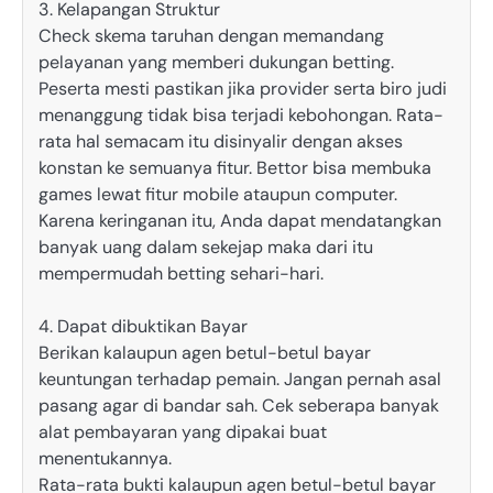
3. Kelapangan Struktur
Check skema taruhan dengan memandang
pelayanan yang memberi dukungan betting.
Peserta mesti pastikan jika provider serta biro judi
menanggung tidak bisa terjadi kebohongan. Rata-
rata hal semacam itu disinyalir dengan akses
konstan ke semuanya fitur. Bettor bisa membuka
games lewat fitur mobile ataupun computer.
Karena keringanan itu, Anda dapat mendatangkan
banyak uang dalam sekejap maka dari itu
mempermudah betting sehari-hari.
4. Dapat dibuktikan Bayar
Berikan kalaupun agen betul-betul bayar
keuntungan terhadap pemain. Jangan pernah asal
pasang agar di bandar sah. Cek seberapa banyak
alat pembayaran yang dipakai buat
menentukannya.
Rata-rata bukti kalaupun agen betul-betul bayar