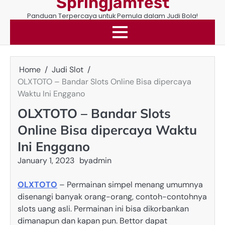
Springjamfest
Panduan Terpercaya untuk Pemula dalam Judi Bola!
Home
Judi Slot
OLXTOTO – Bandar Slots Online Bisa dipercaya
Waktu Ini Enggano
OLXTOTO – Bandar Slots
Online Bisa dipercaya Waktu
Ini Enggano
January 1, 2023
by
admin
OLXTOTO
– Permainan simpel menang umumnya
disenangi banyak orang-orang, contoh-contohnya
slots uang asli. Permainan ini bisa dikorbankan
dimanapun dan kapan pun. Bettor dapat