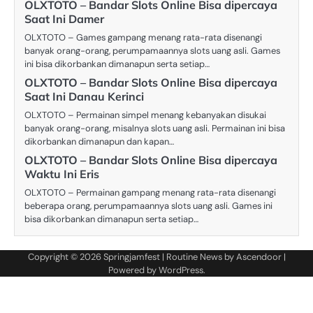
OLXTOTO – Bandar Slots Online Bisa dipercaya
Saat Ini Damer
OLXTOTO – Games gampang menang rata-rata disenangi
banyak orang-orang, perumpamaannya slots uang asli. Games
ini bisa dikorbankan dimanapun serta setiap…
OLXTOTO – Bandar Slots Online Bisa dipercaya
Saat Ini Danau Kerinci
OLXTOTO – Permainan simpel menang kebanyakan disukai
banyak orang-orang, misalnya slots uang asli. Permainan ini bisa
dikorbankan dimanapun dan kapan…
OLXTOTO – Bandar Slots Online Bisa dipercaya
Waktu Ini Eris
OLXTOTO – Permainan gampang menang rata-rata disenangi
beberapa orang, perumpamaannya slots uang asli. Games ini
bisa dikorbankan dimanapun serta setiap…
Copyright © 2026
Springjamfest
| Routine News by
Ascendoor
|
Powered by
WordPress
.