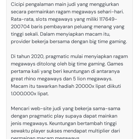
Cicipi pengalaman main judi yang menggiurkan
secara permainkan ragam megaways sehari-hari.
Rata-rata, slots megaways yang miliki 117649-
200704 baris pembayaran peluang menang yang
tinggi sekali. Dalam menyiapkan macam itu,
provider bekerja bersama dengan big time gaming.
Di tahun 2020, pragmatic mulai menyiapkan ragam
megaways ditolong oleh big time gaming. Games
pertama kali yang beri keuntungan di antaranya
great rhino megaways dan 5 lion megaways.
Macam itu tawarkan hadiah 20000x lipat diikuti
1.000.000x lipat.
Mencari web-site judi yang bekerja sama-sama
dengan pragmatic play supaya dapat mainkan
jenis megaways. Keuntungan bertambah tinggi
sewaktu player sukses mendapat multiplier dari
permainan macam megaways.