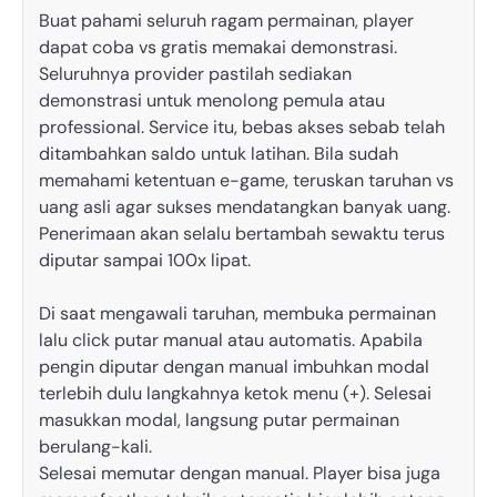
Buat pahami seluruh ragam permainan, player
dapat coba vs gratis memakai demonstrasi.
Seluruhnya provider pastilah sediakan
demonstrasi untuk menolong pemula atau
professional. Service itu, bebas akses sebab telah
ditambahkan saldo untuk latihan. Bila sudah
memahami ketentuan e-game, teruskan taruhan vs
uang asli agar sukses mendatangkan banyak uang.
Penerimaan akan selalu bertambah sewaktu terus
diputar sampai 100x lipat.
Di saat mengawali taruhan, membuka permainan
lalu click putar manual atau automatis. Apabila
pengin diputar dengan manual imbuhkan modal
terlebih dulu langkahnya ketok menu (+). Selesai
masukkan modal, langsung putar permainan
berulang-kali.
Selesai memutar dengan manual. Player bisa juga