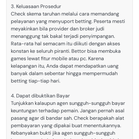
3. Keluasaan Prosedur
Check skema taruhan melalui cara memandang
pelayanan yang menyuport betting. Peserta mesti
meyakinkan bila provider dan broker judi
menanggung tak bakal terjadi penyimpangan.
Rata-rata hal semacam itu diikuti dengan akses
konstan ke seluruh piranti. Bettor bisa membuka
games lewat fitur mobile atau pc. Karena
kelapangan itu, Anda dapat mendapatkan uang
banyak dalam sebentar hingga mempermudah
betting tiap-tiap hari.
4. Dapat dibuktikan Bayar
Tunjukkan kalaupun agen sungguh-sungguh bayar
keuntungan terhadap pemain. Jangan pernah asal
pasang agar di bandar sah. Check berapakah alat
pembayaran yang dipakai buat menentukannya.
Kebanyakan bukti jika agen sungguh-sungguh