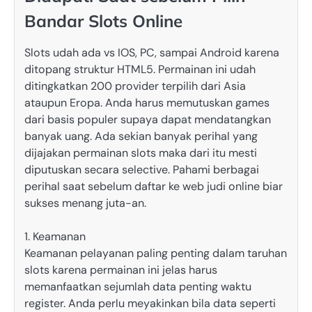
Bandar Slots Online
Slots udah ada vs IOS, PC, sampai Android karena
ditopang struktur HTML5. Permainan ini udah
ditingkatkan 200 provider terpilih dari Asia
ataupun Eropa. Anda harus memutuskan games
dari basis populer supaya dapat mendatangkan
banyak uang. Ada sekian banyak perihal yang
dijajakan permainan slots maka dari itu mesti
diputuskan secara selective. Pahami berbagai
perihal saat sebelum daftar ke web judi online biar
sukses menang juta-an.
1. Keamanan
Keamanan pelayanan paling penting dalam taruhan
slots karena permainan ini jelas harus
memanfaatkan sejumlah data penting waktu
register. Anda perlu meyakinkan bila data seperti