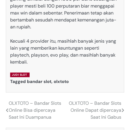
player mesti beli 100 perputaran biar menggapai
max win dalam sebentar. Penerimaan tetap akan
bertambah sesudah mendapat kemenangan juta-
an rupiah.
Kecuali 4 provider itu, masihlah banyak jenis yang
lain yang memberikan keuntungan seperti
playtech, playson, evo play, dan masihlah banyak
kembali.
JUDI SLOT
Tagged
bandar slot
,
olxtoto
OLXTOTO – Bandar Slots
OLXTOTO – Bandar Slots
Post
Online Bisa dipercaya
Online Dapat dipercaya
navigation
Saat Ini Duampanua
Saat Ini Gabus