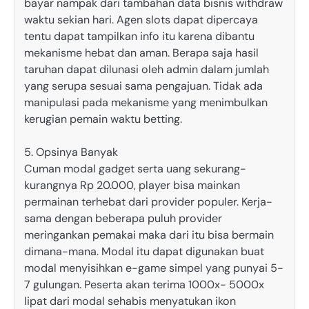
bayar nampak dari tambahan data bisnis withdraw
waktu sekian hari. Agen slots dapat dipercaya
tentu dapat tampilkan info itu karena dibantu
mekanisme hebat dan aman. Berapa saja hasil
taruhan dapat dilunasi oleh admin dalam jumlah
yang serupa sesuai sama pengajuan. Tidak ada
manipulasi pada mekanisme yang menimbulkan
kerugian pemain waktu betting.
5. Opsinya Banyak
Cuman modal gadget serta uang sekurang-
kurangnya Rp 20.000, player bisa mainkan
permainan terhebat dari provider populer. Kerja-
sama dengan beberapa puluh provider
meringankan pemakai maka dari itu bisa bermain
dimana-mana. Modal itu dapat digunakan buat
modal menyisihkan e-game simpel yang punyai 5-
7 gulungan. Peserta akan terima 1000x- 5000x
lipat dari modal sehabis menyatukan ikon