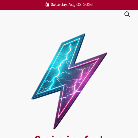
Skip
Saturday, Aug 08, 2026
to
content