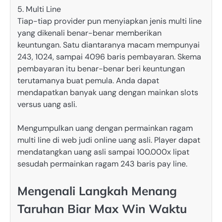
5. Multi Line
Tiap-tiap provider pun menyiapkan jenis multi line
yang dikenali benar-benar memberikan
keuntungan. Satu diantaranya macam mempunyai
243, 1024, sampai 4096 baris pembayaran. Skema
pembayaran itu benar-benar beri keuntungan
terutamanya buat pemula. Anda dapat
mendapatkan banyak uang dengan mainkan slots
versus uang asli.
Mengumpulkan uang dengan permainkan ragam
multi line di web judi online uang asli. Player dapat
mendatangkan uang asli sampai 100.000x lipat
sesudah permainkan ragam 243 baris pay line.
Mengenali Langkah Menang
Taruhan Biar Max Win Waktu