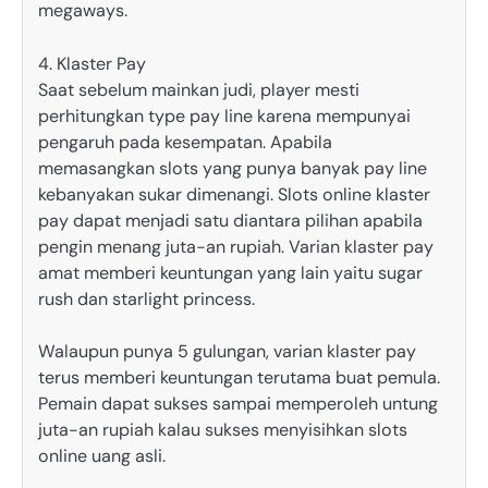
megaways.
4. Klaster Pay
Saat sebelum mainkan judi, player mesti
perhitungkan type pay line karena mempunyai
pengaruh pada kesempatan. Apabila
memasangkan slots yang punya banyak pay line
kebanyakan sukar dimenangi. Slots online klaster
pay dapat menjadi satu diantara pilihan apabila
pengin menang juta-an rupiah. Varian klaster pay
amat memberi keuntungan yang lain yaitu sugar
rush dan starlight princess.
Walaupun punya 5 gulungan, varian klaster pay
terus memberi keuntungan terutama buat pemula.
Pemain dapat sukses sampai memperoleh untung
juta-an rupiah kalau sukses menyisihkan slots
online uang asli.