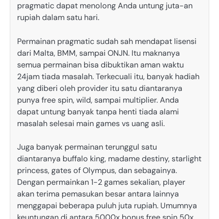
pragmatic dapat menolong Anda untung juta-an
rupiah dalam satu hari.
Permainan pragmatic sudah sah mendapat lisensi
dari Malta, BMM, sampai ONJN. Itu maknanya
semua permainan bisa dibuktikan aman waktu
24jam tiada masalah. Terkecuali itu, banyak hadiah
yang diberi oleh provider itu satu diantaranya
punya free spin, wild, sampai multiplier. Anda
dapat untung banyak tanpa henti tiada alami
masalah selesai main games vs uang asli.
Juga banyak permainan terunggul satu
diantaranya buffalo king, madame destiny, starlight
princess, gates of Olympus, dan sebagainya.
Dengan permainkan 1-2 games sekalian, player
akan terima pemasukan besar antara lainnya
menggapai beberapa puluh juta rupiah. Umumnya
keuntungan di antara 5000x bonus free spin 50x