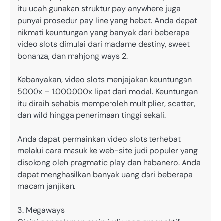
itu udah gunakan struktur pay anywhere juga
punyai prosedur pay line yang hebat. Anda dapat
nikmati keuntungan yang banyak dari beberapa
video slots dimulai dari madame destiny, sweet
bonanza, dan mahjong ways 2.
Kebanyakan, video slots menjajakan keuntungan
5000x – 1.000.000x lipat dari modal. Keuntungan
itu diraih sehabis memperoleh multiplier, scatter,
dan wild hingga penerimaan tinggi sekali.
Anda dapat permainkan video slots terhebat
melalui cara masuk ke web-site judi populer yang
disokong oleh pragmatic play dan habanero. Anda
dapat menghasilkan banyak uang dari beberapa
macam janjikan.
3. Megaways