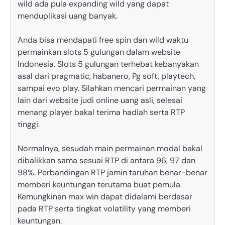
wild ada pula expanding wild yang dapat
menduplikasi uang banyak.
Anda bisa mendapati free spin dan wild waktu
permainkan slots 5 gulungan dalam website
Indonesia. Slots 5 gulungan terhebat kebanyakan
asal dari pragmatic, habanero, Pg soft, playtech,
sampai evo play. Silahkan mencari permainan yang
lain dari website judi online uang asli, selesai
menang player bakal terima hadiah serta RTP
tinggi.
Normalnya, sesudah main permainan modal bakal
dibalikkan sama sesuai RTP di antara 96, 97 dan
98%. Perbandingan RTP jamin taruhan benar-benar
memberi keuntungan terutama buat pemula.
Kemungkinan max win dapat didalami berdasar
pada RTP serta tingkat volatility yang memberi
keuntungan.