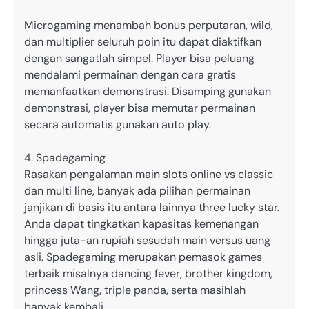
Microgaming menambah bonus perputaran, wild,
dan multiplier seluruh poin itu dapat diaktifkan
dengan sangatlah simpel. Player bisa peluang
mendalami permainan dengan cara gratis
memanfaatkan demonstrasi. Disamping gunakan
demonstrasi, player bisa memutar permainan
secara automatis gunakan auto play.
4. Spadegaming
Rasakan pengalaman main slots online vs classic
dan multi line, banyak ada pilihan permainan
janjikan di basis itu antara lainnya three lucky star.
Anda dapat tingkatkan kapasitas kemenangan
hingga juta-an rupiah sesudah main versus uang
asli. Spadegaming merupakan pemasok games
terbaik misalnya dancing fever, brother kingdom,
princess Wang, triple panda, serta masihlah
banyak kembali.