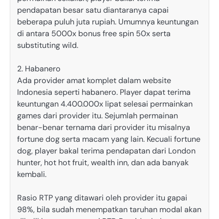
pendapatan besar satu diantaranya capai
beberapa puluh juta rupiah. Umumnya keuntungan
di antara 5000x bonus free spin 50x serta
substituting wild.
2. Habanero
Ada provider amat komplet dalam website
Indonesia seperti habanero. Player dapat terima
keuntungan 4.400.000x lipat selesai permainkan
games dari provider itu. Sejumlah permainan
benar-benar ternama dari provider itu misalnya
fortune dog serta macam yang lain. Kecuali fortune
dog, player bakal terima pendapatan dari London
hunter, hot hot fruit, wealth inn, dan ada banyak
kembali.
Rasio RTP yang ditawari oleh provider itu gapai
98%, bila sudah menempatkan taruhan modal akan