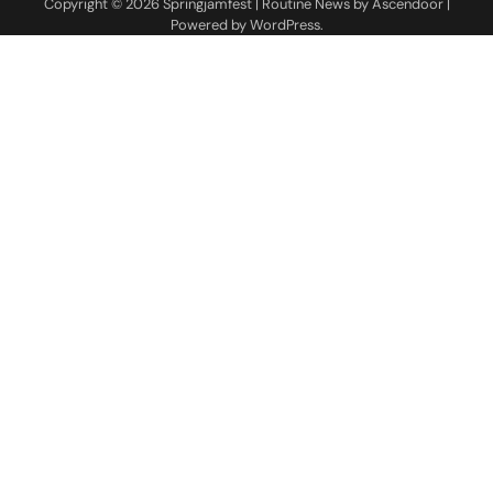
Copyright © 2026
Springjamfest
| Routine News by
Ascendoor
|
Powered by
WordPress
.