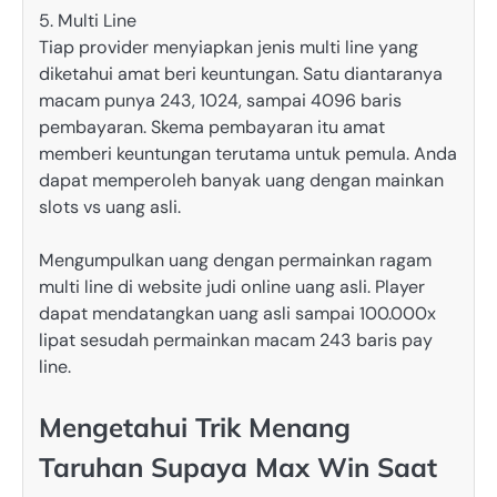
5. Multi Line
Tiap provider menyiapkan jenis multi line yang
diketahui amat beri keuntungan. Satu diantaranya
macam punya 243, 1024, sampai 4096 baris
pembayaran. Skema pembayaran itu amat
memberi keuntungan terutama untuk pemula. Anda
dapat memperoleh banyak uang dengan mainkan
slots vs uang asli.
Mengumpulkan uang dengan permainkan ragam
multi line di website judi online uang asli. Player
dapat mendatangkan uang asli sampai 100.000x
lipat sesudah permainkan macam 243 baris pay
line.
Mengetahui Trik Menang
Taruhan Supaya Max Win Saat