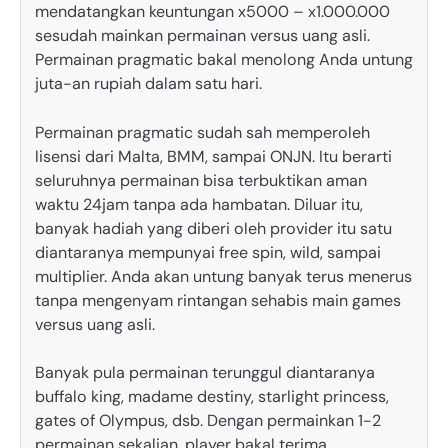
mendatangkan keuntungan x5000 – x1.000.000
sesudah mainkan permainan versus uang asli.
Permainan pragmatic bakal menolong Anda untung
juta-an rupiah dalam satu hari.
Permainan pragmatic sudah sah memperoleh
lisensi dari Malta, BMM, sampai ONJN. Itu berarti
seluruhnya permainan bisa terbuktikan aman
waktu 24jam tanpa ada hambatan. Diluar itu,
banyak hadiah yang diberi oleh provider itu satu
diantaranya mempunyai free spin, wild, sampai
multiplier. Anda akan untung banyak terus menerus
tanpa mengenyam rintangan sehabis main games
versus uang asli.
Banyak pula permainan terunggul diantaranya
buffalo king, madame destiny, starlight princess,
gates of Olympus, dsb. Dengan permainkan 1-2
permainan sekalian, player bakal terima