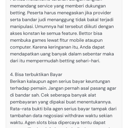
memandang service yang memberi dukungan
betting. Peserta harus menegaskan jika provider
serta bandar judi menanggung tidak bakal terjadi
manipulasi. Umumnya hal tersebut diikuti dengan
akses konstan ke semua feature. Bettor bisa
membuka games lewat fitur mobile ataupun
computer. Karena keringanan itu, Anda dapat
mendapatkan uang banyak dalam sebentar maka
dari itu mempermudah betting sehari-hari.
4. Bisa terbuktikan Bayar
Berikan kalaupun agen serius bayar keuntungan
terhadap pemain. Jangan pernah asal pasang agar
di bandar sah. Cek seberapa banyak alat
pembayaran yang dipakai buat menentukannya.
Rata-rata bukti bila agen serius bayar tampak dari
tambahan data negosiasi withdraw waktu sekian
waktu. Agen slots bisa dipercaya tentu dapat