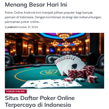
Menang Besar Hari Ini
Poker Online Android kini menjadi pilihan populer bagi banyak
pemain di Indonesia. Dengan kombinasi strategi dan keberuntungan,
permainan poker online…
by
admin
October 31, 2024
POKER ONLINE
Situs Daftar Poker Online
Terpercaya di Indonesia