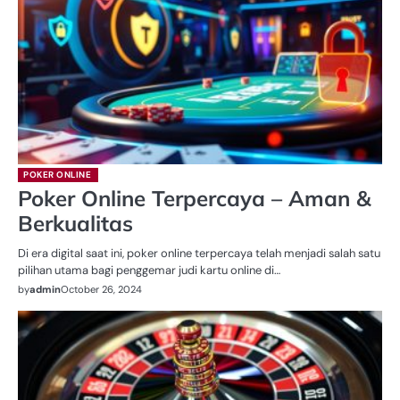
POKER ONLINE
Poker Online Terpercaya – Aman &
Berkualitas
Di era digital saat ini, poker online terpercaya telah menjadi salah satu
pilihan utama bagi penggemar judi kartu online di…
by
admin
October 26, 2024