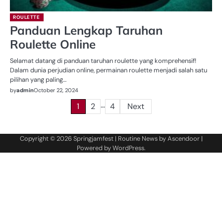
ROULETTE
Panduan Lengkap Taruhan
Roulette Online
Selamat datang di panduan taruhan roulette yang komprehensif!
Dalam dunia perjudian online, permainan roulette menjadi salah satu
pilihan yang paling…
by
admin
October 22, 2024
…
Posts
1
2
4
Next
pagination
Copyright © 2026
Springjamfest
| Routine News by
Ascendoor
|
Powered by
WordPress
.