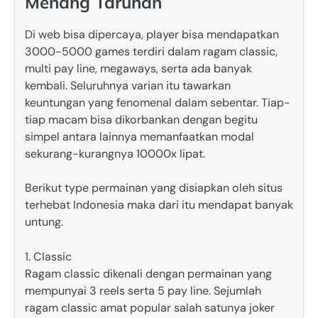
Menang Taruhan
Di web bisa dipercaya, player bisa mendapatkan
3000-5000 games terdiri dalam ragam classic,
multi pay line, megaways, serta ada banyak
kembali. Seluruhnya varian itu tawarkan
keuntungan yang fenomenal dalam sebentar. Tiap-
tiap macam bisa dikorbankan dengan begitu
simpel antara lainnya memanfaatkan modal
sekurang-kurangnya 10000x lipat.
Berikut type permainan yang disiapkan oleh situs
terhebat Indonesia maka dari itu mendapat banyak
untung.
1. Classic
Ragam classic dikenali dengan permainan yang
mempunyai 3 reels serta 5 pay line. Sejumlah
ragam classic amat popular salah satunya joker