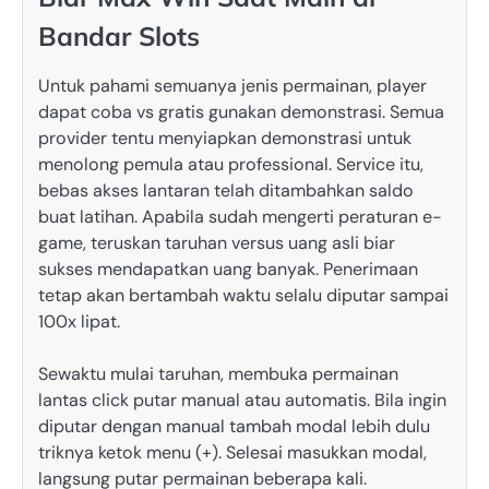
Bandar Slots
Untuk pahami semuanya jenis permainan, player
dapat coba vs gratis gunakan demonstrasi. Semua
provider tentu menyiapkan demonstrasi untuk
menolong pemula atau professional. Service itu,
bebas akses lantaran telah ditambahkan saldo
buat latihan. Apabila sudah mengerti peraturan e-
game, teruskan taruhan versus uang asli biar
sukses mendapatkan uang banyak. Penerimaan
tetap akan bertambah waktu selalu diputar sampai
100x lipat.
Sewaktu mulai taruhan, membuka permainan
lantas click putar manual atau automatis. Bila ingin
diputar dengan manual tambah modal lebih dulu
triknya ketok menu (+). Selesai masukkan modal,
langsung putar permainan beberapa kali.