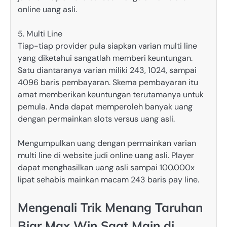
online uang asli.
5. Multi Line
Tiap-tiap provider pula siapkan varian multi line
yang diketahui sangatlah memberi keuntungan.
Satu diantaranya varian miliki 243, 1024, sampai
4096 baris pembayaran. Skema pembayaran itu
amat memberikan keuntungan terutamanya untuk
pemula. Anda dapat memperoleh banyak uang
dengan permainkan slots versus uang asli.
Mengumpulkan uang dengan permainkan varian
multi line di website judi online uang asli. Player
dapat menghasilkan uang asli sampai 100.000x
lipat sehabis mainkan macam 243 baris pay line.
Mengenali Trik Menang Taruhan
Biar Max Win Saat Main di