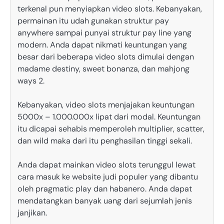
terkenal pun menyiapkan video slots. Kebanyakan,
permainan itu udah gunakan struktur pay
anywhere sampai punyai struktur pay line yang
modern. Anda dapat nikmati keuntungan yang
besar dari beberapa video slots dimulai dengan
madame destiny, sweet bonanza, dan mahjong
ways 2.
Kebanyakan, video slots menjajakan keuntungan
5000x – 1.000.000x lipat dari modal. Keuntungan
itu dicapai sehabis memperoleh multiplier, scatter,
dan wild maka dari itu penghasilan tinggi sekali.
Anda dapat mainkan video slots terunggul lewat
cara masuk ke website judi populer yang dibantu
oleh pragmatic play dan habanero. Anda dapat
mendatangkan banyak uang dari sejumlah jenis
janjikan.