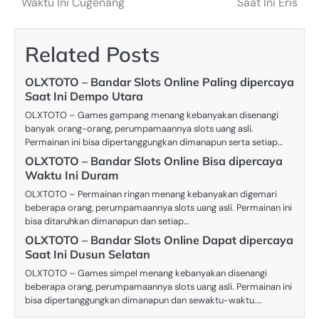
Waktu Ini Cugenang
Saat Ini Eris
Related Posts
OLXTOTO – Bandar Slots Online Paling dipercaya
Saat Ini Dempo Utara
OLXTOTO – Games gampang menang kebanyakan disenangi
banyak orang-orang, perumpamaannya slots uang asli.
Permainan ini bisa dipertanggungkan dimanapun serta setiap…
OLXTOTO – Bandar Slots Online Bisa dipercaya
Waktu Ini Duram
OLXTOTO – Permainan ringan menang kebanyakan digemari
beberapa orang, perumpamaannya slots uang asli. Permainan ini
bisa ditaruhkan dimanapun dan setiap…
OLXTOTO – Bandar Slots Online Dapat dipercaya
Saat Ini Dusun Selatan
OLXTOTO – Games simpel menang kebanyakan disenangi
beberapa orang, perumpamaannya slots uang asli. Permainan ini
bisa dipertanggungkan dimanapun dan sewaktu-waktu.…