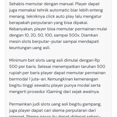
Sehabis memutar dengan manual. Player dapat
juga memakai tehnik automatic biar lebih enteng
menang, tekniknya click auto play lalu mengatur
berapakah perputaran yang bisa dipakai.
Kebanyakan, player bisa memutar permainan mulai
dengan 10, 20, 50, 100, sampai 500x. Diamkan
mesin slots berputar-putar sampai mendapati
keuntungan uang asli.
Minimum bet slots uang asli dimulai dengan Rp
500 per baris. Selesai menempatkan taruhan 500
rupiah per baris player dapat memutar permainan
bermodal 1 juta-an. Kemungkinan kemenangan
begitu tinggi sewaktu player punya modal serta
mengerti prosedur iGaming dari sejak awalnya.
Permainkan judi slots uang asli begitu gampang,
juga player dapat cari skema perputaran dari
internet. Skema gacor itu dapat didapat sehari-