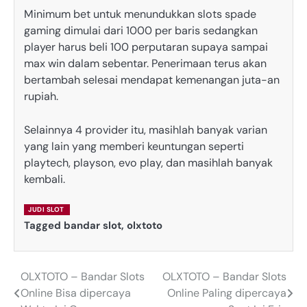
Minimum bet untuk menundukkan slots spade
gaming dimulai dari 1000 per baris sedangkan
player harus beli 100 perputaran supaya sampai
max win dalam sebentar. Penerimaan terus akan
bertambah selesai mendapat kemenangan juta-an
rupiah.
Selainnya 4 provider itu, masihlah banyak varian
yang lain yang memberi keuntungan seperti
playtech, playson, evo play, dan masihlah banyak
kembali.
JUDI SLOT
Tagged
bandar slot
,
olxtoto
OLXTOTO – Bandar Slots
OLXTOTO – Bandar Slots
Post
Online Bisa dipercaya
Online Paling dipercaya
navigation