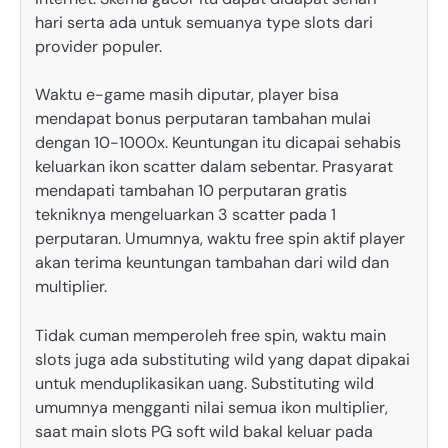
hari serta ada untuk semuanya type slots dari
provider populer.
Waktu e-game masih diputar, player bisa
mendapat bonus perputaran tambahan mulai
dengan 10-1000x. Keuntungan itu dicapai sehabis
keluarkan ikon scatter dalam sebentar. Prasyarat
mendapati tambahan 10 perputaran gratis
tekniknya mengeluarkan 3 scatter pada 1
perputaran. Umumnya, waktu free spin aktif player
akan terima keuntungan tambahan dari wild dan
multiplier.
Tidak cuman memperoleh free spin, waktu main
slots juga ada substituting wild yang dapat dipakai
untuk menduplikasikan uang. Substituting wild
umumnya mengganti nilai semua ikon multiplier,
saat main slots PG soft wild bakal keluar pada