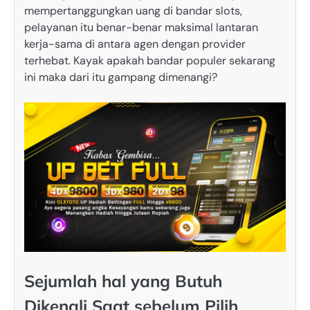
mempertanggungkan uang di bandar slots,
pelayanan itu benar-benar maksimal lantaran
kerja-sama di antara agen dengan provider
terhebat. Kayak apakah bandar populer sekarang
ini maka dari itu gampang dimenangi?
Sejumlah hal yang Butuh
Dikenali Saat sebelum Pilih