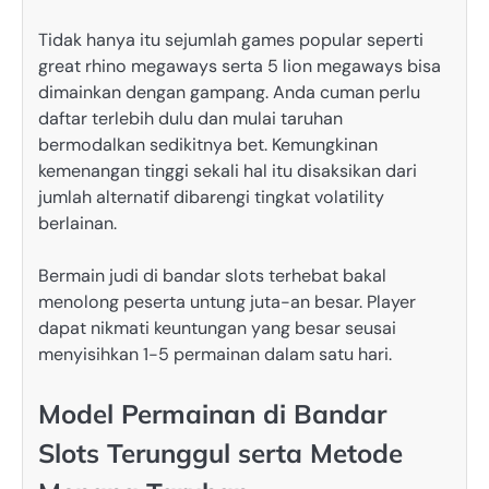
Tidak hanya itu sejumlah games popular seperti
great rhino megaways serta 5 lion megaways bisa
dimainkan dengan gampang. Anda cuman perlu
daftar terlebih dulu dan mulai taruhan
bermodalkan sedikitnya bet. Kemungkinan
kemenangan tinggi sekali hal itu disaksikan dari
jumlah alternatif dibarengi tingkat volatility
berlainan.
Bermain judi di bandar slots terhebat bakal
menolong peserta untung juta-an besar. Player
dapat nikmati keuntungan yang besar seusai
menyisihkan 1-5 permainan dalam satu hari.
Model Permainan di Bandar
Slots Terunggul serta Metode