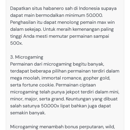
Dapatkan situs habanero sah di Indonesia supaya
dapat main bermodalkan minimum 50.000.
Penghasilan itu dapat menolong pemain max win
dalam sekejap. Untuk meraih kemenangan paling
tinggi Anda mesti memutar permainan sampai
500x.
3. Microgaming
Permainan dari microgaming begitu banyak,
terdapat beberapa pilihan permainan terdiri dalam
mega moolah, immortal romance, gopher gold,
serta fortune cookie. Permainan ciptaan
microgaming telah punya jekpot terdiri dalam mini,
minor, major, serta grand. Keuntungan yang dibuat
salah satunya 50.000x lipat bahkan juga dapat
semakin banyak.
Microgaming menambah bonus perputaran, wild,