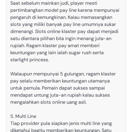
Saat sebelum mainkan judi, player mesti
pertimbangkan model pay line karena mempunyai
pengaruh di kemungkinan. Kalau memasangkan
slots yang miliki banyak pay line umumnya sukar
dimenangi. Slots online klaster pay dapat menjadi
satu diantara pilihan bila ingin menang juta-an
rupiah. Ragam klaster pay amat memberi
keuntungan yang lain ialah sugar rush serta
starlight princess.
Walaupun mempunyai 5 gulungan, ragam klaster
pay selalu memberikan keuntungan utamanya
untuk pemula. Pemain dapat sukses sampai
mendapat untung juta-an rupiah kalau sukses
mengalahkan slots online uang asli.
5. Multi Line
Tiap provider pula siapkan jenis multi line yang
diketahui begitu memberikan keuntungan. Satu