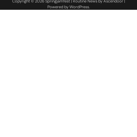
Copyright © 2026
Springjamfest
| Routine News by
Ascendoor
|
Powered by
WordPress
.