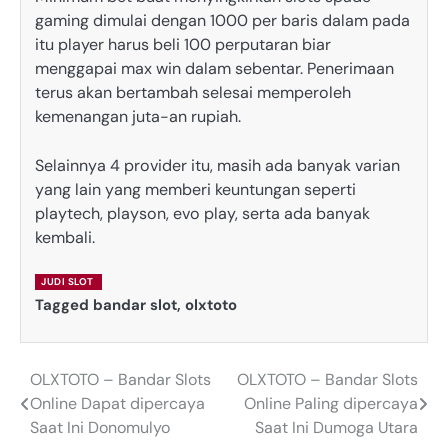
gaming dimulai dengan 1000 per baris dalam pada
itu player harus beli 100 perputaran biar
menggapai max win dalam sebentar. Penerimaan
terus akan bertambah selesai memperoleh
kemenangan juta-an rupiah.
Selainnya 4 provider itu, masih ada banyak varian
yang lain yang memberi keuntungan seperti
playtech, playson, evo play, serta ada banyak
kembali.
JUDI SLOT
Tagged
bandar slot
,
olxtoto
OLXTOTO – Bandar Slots
OLXTOTO – Bandar Slots
Post
Online Dapat dipercaya
Online Paling dipercaya
navigation
Saat Ini Donomulyo
Saat Ini Dumoga Utara