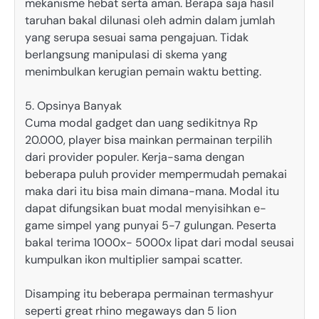
mekanisme hebat serta aman. Berapa saja hasil
taruhan bakal dilunasi oleh admin dalam jumlah
yang serupa sesuai sama pengajuan. Tidak
berlangsung manipulasi di skema yang
menimbulkan kerugian pemain waktu betting.
5. Opsinya Banyak
Cuma modal gadget dan uang sedikitnya Rp
20.000, player bisa mainkan permainan terpilih
dari provider populer. Kerja-sama dengan
beberapa puluh provider mempermudah pemakai
maka dari itu bisa main dimana-mana. Modal itu
dapat difungsikan buat modal menyisihkan e-
game simpel yang punyai 5-7 gulungan. Peserta
bakal terima 1000x- 5000x lipat dari modal seusai
kumpulkan ikon multiplier sampai scatter.
Disamping itu beberapa permainan termashyur
seperti great rhino megaways dan 5 lion