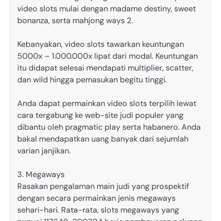
video slots mulai dengan madame destiny, sweet
bonanza, serta mahjong ways 2.
Kebanyakan, video slots tawarkan keuntungan
5000x – 1.000.000x lipat dari modal. Keuntungan
itu didapat selesai mendapati multiplier, scatter,
dan wild hingga pemasukan begitu tinggi.
Anda dapat permainkan video slots terpilih lewat
cara tergabung ke web-site judi populer yang
dibantu oleh pragmatic play serta habanero. Anda
bakal mendapatkan uang banyak dari sejumlah
varian janjikan.
3. Megaways
Rasakan pengalaman main judi yang prospektif
dengan secara permainkan jenis megaways
sehari-hari. Rata-rata, slots megaways yang