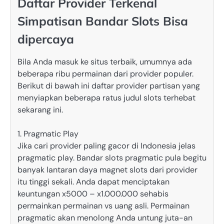
Daftar Provider Terkenal
Simpatisan Bandar Slots Bisa
dipercaya
Bila Anda masuk ke situs terbaik, umumnya ada
beberapa ribu permainan dari provider populer.
Berikut di bawah ini daftar provider partisan yang
menyiapkan beberapa ratus judul slots terhebat
sekarang ini.
1. Pragmatic Play
Jika cari provider paling gacor di Indonesia jelas
pragmatic play. Bandar slots pragmatic pula begitu
banyak lantaran daya magnet slots dari provider
itu tinggi sekali. Anda dapat menciptakan
keuntungan x5000 – x1.000.000 sehabis
permainkan permainan vs uang asli. Permainan
pragmatic akan menolong Anda untung juta-an