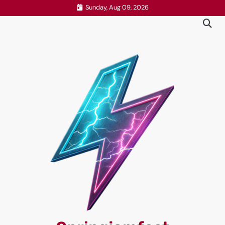
Skip
Sunday, Aug 09, 2026
to
content