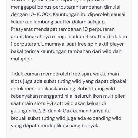
menggapai bonus perputaran tambahan dimulai
dengan 10-1000x. Keuntungan itu diperoleh seusai
keluarkan lambang scatter dalam sekejap.
Prasyarat mendapat tambahan 10 perputaran
gratis langkahnya mengeluarkan 3 scatter di dalam
1 perputaran. Umumnya, saat free spin aktif player
bakal terima keuntungan tambahan dari wild dan
multiplier.
Tidak cuman memperoleh free spin, waktu main
slots juga ada substituting wild yang dapat dipakai
untuk menduplikasikan uang. Substituting wild
kebanyakan mengganti nilai seluruh ikon multiplier,
saat main slots PG soft wild akan keluar di
gulungan ke 2,3, dan 4. Gak cuman hanya itu
kecuali substituting wild juga ada expanding wild
yang dapat menduplikasi uang banyak.