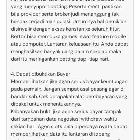
yang menyuport betting. Peserta mesti pastikan
bila provider serta broker judi menanggung tak
hendak terjadi manipulasi. Umumnya hal demikian
disinyalir dengan akses konstan ke seluruh fitur.
Bettor bisa membuka games lewat feature mobile
atau computer. Lantaran keluasaan itu, Anda dapat
menghasilkan banyak uang dalam sekejap maka
dari itu meringankan betting tiap-tiap hari.
4. Dapat dibuktikan Bayar
Memperlihatkan jika agen serius bayar keuntungan
pada pemain. Jangan sempat asal pasang agar di
bandar sah. Cek berapakah alat pembayaran yang
dipakai untuk menentukannya.
Kebanyakan bukti jika agen serius bayar tampak
dari tambahan data negosiasi withdraw waktu
sekian hari. Agen slots bisa dipercaya nyata dapat
memperlihatkan data itu lantaran ditopang