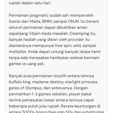
rupiah dalam satu hari.
Permainan pragmatic sudah sah memperoleh
lisensi dari Malta, BMM, sampai ONJN. Itu berarti
seluruh permainan dapat dibuktikan aman
sepanjang 24jam tiada masalah. Disamping itu,
banyak hadiah yang diberi oleh provider itu
diantaranya mempunyai free spin, wild, sampai
multiplier. Anda dapat untung banyak tanpa henti
tanpa ada merasakan hambatan selesai bermain
games vs uang asli.
Banyak pula permainan terpilih antara lainnya
buffalo king, madame destiny, starlight princess,
gates of Olympus, dan seterusnya. Dengan
permainkan 1-2 games sekalian, player bakal
terima pemasukan besar antara lainnya capai
beberapa puluh juta rupiah. Rerata keuntungan di
antara 5000x bonus free spin 50x dan substituting