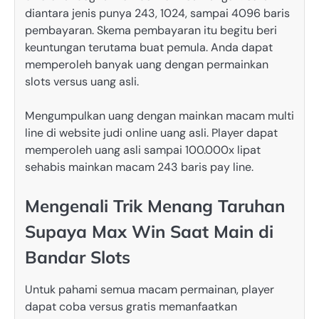
diantara jenis punya 243, 1024, sampai 4096 baris
pembayaran. Skema pembayaran itu begitu beri
keuntungan terutama buat pemula. Anda dapat
memperoleh banyak uang dengan permainkan
slots versus uang asli.
Mengumpulkan uang dengan mainkan macam multi
line di website judi online uang asli. Player dapat
memperoleh uang asli sampai 100.000x lipat
sehabis mainkan macam 243 baris pay line.
Mengenali Trik Menang Taruhan
Supaya Max Win Saat Main di
Bandar Slots
Untuk pahami semua macam permainan, player
dapat coba versus gratis memanfaatkan