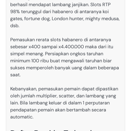
berhasil mendapat lambang janjikan. Slots RTP
98% terunggul dari habanero di antaranya koi
gates, fortune dog, London hunter, mighty medusa,
dsb.
Pemasukan rerata slots habanero di antaranya
sebesar x400 sampai x4.400.000 maka dari itu
simpel menang. Persiapkan ongkos taruhan
minimum 100 ribu buat mengawali taruhan biar
sukses memperoleh banyak uang dalam beberapa
saat.
Kebanyakan, pemasukan pemain dapat dipastikan
oleh jumlah multiplier, scatter, dan lambang yang
lain. Bila lambang keluar di dalam 1 perputaran
pendapatan pemain akan bertambah secara
automatic.