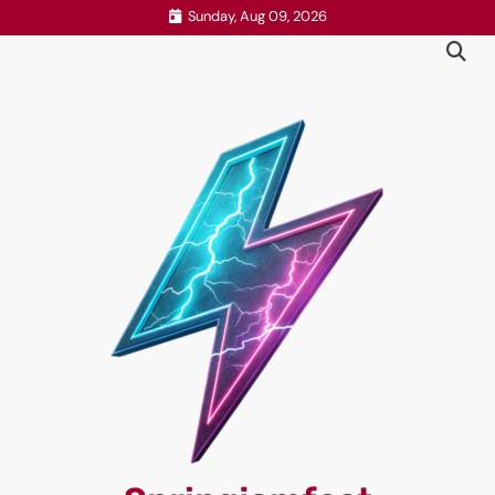
Skip
Sunday, Aug 09, 2026
to
content