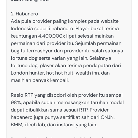
2. Habanero
Ada pula provider paling komplet pada website
Indonesia seperti habanero. Player bakal terima
keuntungan 4.400.000x lipat selesai mainkan
permainan dari provider itu. Sejumlah permainan
begitu termashyur dari provider itu salah satunya
fortune dog serta varian yang lain. Selainnya
fortune dog, player akan terima pendapatan dari
London hunter, hot hot fruit, wealth inn, dan
masihlah banyak kembali.
Rasio RTP yang disodori oleh provider itu sampai
98%, apabila sudah memasangkan taruhan modal
dapat dibalikkan sama sesuai RTP. Provider
habanero juga punya sertifikat sah dari ONJN,
BMM, iTech lab, dan instansi yang lain.