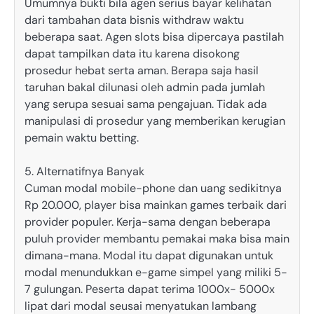
Umumnya bukti bila agen serius bayar kelihatan
dari tambahan data bisnis withdraw waktu
beberapa saat. Agen slots bisa dipercaya pastilah
dapat tampilkan data itu karena disokong
prosedur hebat serta aman. Berapa saja hasil
taruhan bakal dilunasi oleh admin pada jumlah
yang serupa sesuai sama pengajuan. Tidak ada
manipulasi di prosedur yang memberikan kerugian
pemain waktu betting.
5. Alternatifnya Banyak
Cuman modal mobile-phone dan uang sedikitnya
Rp 20.000, player bisa mainkan games terbaik dari
provider populer. Kerja-sama dengan beberapa
puluh provider membantu pemakai maka bisa main
dimana-mana. Modal itu dapat digunakan untuk
modal menundukkan e-game simpel yang miliki 5-
7 gulungan. Peserta dapat terima 1000x- 5000x
lipat dari modal seusai menyatukan lambang