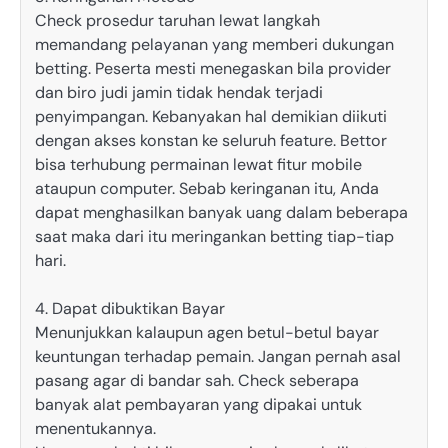
Check prosedur taruhan lewat langkah
memandang pelayanan yang memberi dukungan
betting. Peserta mesti menegaskan bila provider
dan biro judi jamin tidak hendak terjadi
penyimpangan. Kebanyakan hal demikian diikuti
dengan akses konstan ke seluruh feature. Bettor
bisa terhubung permainan lewat fitur mobile
ataupun computer. Sebab keringanan itu, Anda
dapat menghasilkan banyak uang dalam beberapa
saat maka dari itu meringankan betting tiap-tiap
hari.
4. Dapat dibuktikan Bayar
Menunjukkan kalaupun agen betul-betul bayar
keuntungan terhadap pemain. Jangan pernah asal
pasang agar di bandar sah. Check seberapa
banyak alat pembayaran yang dipakai untuk
menentukannya.