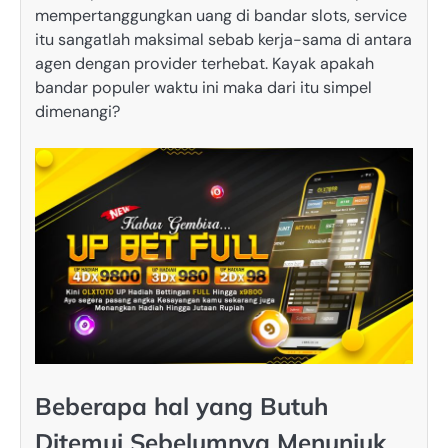
mempertanggungkan uang di bandar slots, service
itu sangatlah maksimal sebab kerja-sama di antara
agen dengan provider terhebat. Kayak apakah
bandar populer waktu ini maka dari itu simpel
dimenangi?
Beberapa hal yang Butuh
Ditemui Sebelumnya Menunjuk