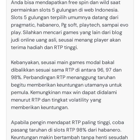
Anda bisa mendapatkan free spin dan wild saat
permainkan slots 5 gulungan di web Indonesia.
Slots 5 gulungan terpilih umumnya datang dari
pragmatic, habanero, Pg soft, playtech, sampai evo
play. Silahkan mencari games yang lain dari blog
judi online uang asli, seusai menang player akan
terima hadiah dan RTP tinggi.
Kebanyakan, seusai main games modal bakal
dibalikkan sesuai sama RTP di antara 96, 97 dan
98%. Perbandingan RTP menanggung taruhan
begitu memberikan keuntungan utamanya untuk
pemula. Kemungkinan max win dapat didalami
menurut RTP dan tingkat volatility yang
memberikan keuntungan.
Apabila pengin mendapat RTP paling tinggi, coba
pasang taruhan di slots RTP 98% dari habanero.
Keuntungan makin bertambah tanpa henti sesudah