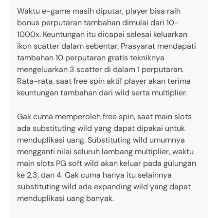
Waktu e-game masih diputar, player bisa raih
bonus perputaran tambahan dimulai dari 10-
1000x. Keuntungan itu dicapai selesai keluarkan
ikon scatter dalam sebentar. Prasyarat mendapati
tambahan 10 perputaran gratis tekniknya
mengeluarkan 3 scatter di dalam 1 perputaran.
Rata-rata, saat free spin aktif player akan terima
keuntungan tambahan dari wild serta multiplier.
Gak cuma memperoleh free spin, saat main slots
ada substituting wild yang dapat dipakai untuk
menduplikasi uang. Substituting wild umumnya
mengganti nilai seluruh lambang multiplier, waktu
main slots PG soft wild akan keluar pada gulungan
ke 2,3, dan 4. Gak cuma hanya itu selainnya
substituting wild ada expanding wild yang dapat
menduplikasi uang banyak.