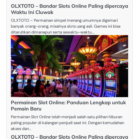
OLXTOTO – Bandar Slots Online Paling dipercaya
Waktu Ini Cluwak
OLXTOTO – Permainan simpel menang umumnya digemari
banyak orang-orang, misalnya slots uang asli. Games ini bisa
ditaruhkan dimanapun serta sewaktu-waktu.…
Permainan Slot Online: Panduan Lengkap untuk
Pemain Baru
Permainan Slot Online telah menjadi salah satu pilihan hiburan
paling populer di kalangan penjudi saat ini. Dengan kemudahan
akses dan…
OLXTOTO – Bandar Slots Online Paling dipercaya