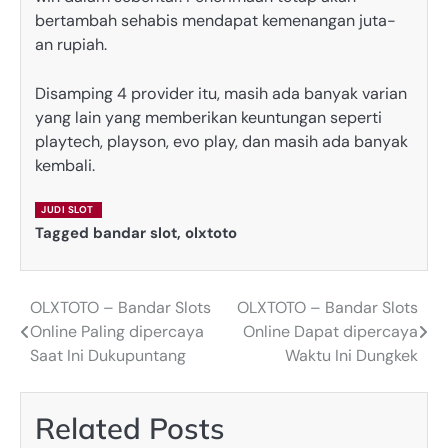
bertambah sehabis mendapat kemenangan juta-
an rupiah.
Disamping 4 provider itu, masih ada banyak varian
yang lain yang memberikan keuntungan seperti
playtech, playson, evo play, dan masih ada banyak
kembali.
JUDI SLOT
Tagged
bandar slot
,
olxtoto
OLXTOTO – Bandar Slots
OLXTOTO – Bandar Slots
Post
Online Paling dipercaya
Online Dapat dipercaya
navigation
Saat Ini Dukupuntang
Waktu Ini Dungkek
Related Posts