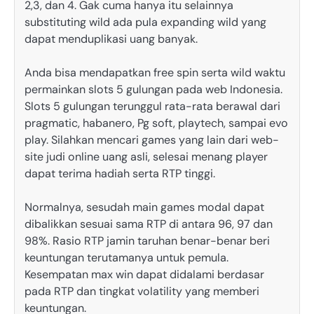
2,3, dan 4. Gak cuma hanya itu selainnya
substituting wild ada pula expanding wild yang
dapat menduplikasi uang banyak.
Anda bisa mendapatkan free spin serta wild waktu
permainkan slots 5 gulungan pada web Indonesia.
Slots 5 gulungan terunggul rata-rata berawal dari
pragmatic, habanero, Pg soft, playtech, sampai evo
play. Silahkan mencari games yang lain dari web-
site judi online uang asli, selesai menang player
dapat terima hadiah serta RTP tinggi.
Normalnya, sesudah main games modal dapat
dibalikkan sesuai sama RTP di antara 96, 97 dan
98%. Rasio RTP jamin taruhan benar-benar beri
keuntungan terutamanya untuk pemula.
Kesempatan max win dapat didalami berdasar
pada RTP dan tingkat volatility yang memberi
keuntungan.