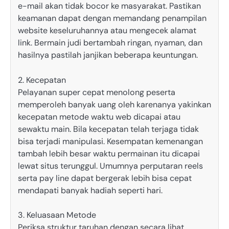
e-mail akan tidak bocor ke masyarakat. Pastikan
keamanan dapat dengan memandang penampilan
website keseluruhannya atau mengecek alamat
link. Bermain judi bertambah ringan, nyaman, dan
hasilnya pastilah janjikan beberapa keuntungan.
2. Kecepatan
Pelayanan super cepat menolong peserta
memperoleh banyak uang oleh karenanya yakinkan
kecepatan metode waktu web dicapai atau
sewaktu main. Bila kecepatan telah terjaga tidak
bisa terjadi manipulasi. Kesempatan kemenangan
tambah lebih besar waktu permainan itu dicapai
lewat situs terunggul. Umumnya perputaran reels
serta pay line dapat bergerak lebih bisa cepat
mendapati banyak hadiah seperti hari.
3. Keluasaan Metode
Periksa struktur taruhan dengan secara lihat