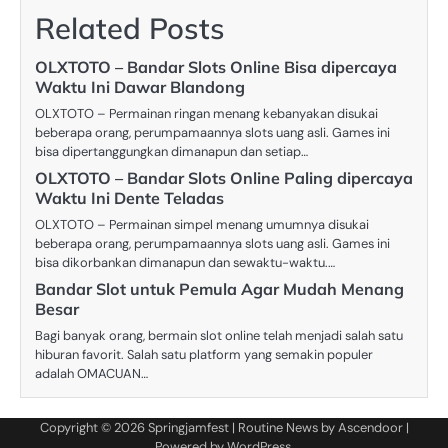
Related Posts
OLXTOTO – Bandar Slots Online Bisa dipercaya
Waktu Ini Dawar Blandong
OLXTOTO – Permainan ringan menang kebanyakan disukai
beberapa orang, perumpamaannya slots uang asli. Games ini
bisa dipertanggungkan dimanapun dan setiap…
OLXTOTO – Bandar Slots Online Paling dipercaya
Waktu Ini Dente Teladas
OLXTOTO – Permainan simpel menang umumnya disukai
beberapa orang, perumpamaannya slots uang asli. Games ini
bisa dikorbankan dimanapun dan sewaktu-waktu.…
Bandar Slot untuk Pemula Agar Mudah Menang
Besar
Bagi banyak orang, bermain slot online telah menjadi salah satu
hiburan favorit. Salah satu platform yang semakin populer
adalah OMACUAN…
Copyright © 2026
Springjamfest
| Routine News by
Ascendoor
|
Powered by
WordPress
.