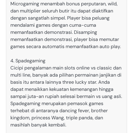
Microgaming menambah bonus perputaran, wild,
dan multiplier seluruh butir itu dapat diaktifkan
dengan sangatlah simpel. Player bisa peluang
mendalami games dengan cuma-cuma
memanfaatkan demonstrasi. Disamping
memanfaatkan demonstrasi, player bisa memutar
games secara automatis memanfaatkan auto play.
4. Spadegaming
Cicipi pengalaman main slots online vs classic dan
multi line, banyak ada pilihan permainan janjikan di
basis itu antara lainnya three lucky star. Anda
dapat menaikkan kekuatan kemenangan hingga
sampai juta-an rupiah selesai bermain vs uang asli.
Spadegaming merupakan pemasok games
terhebat di antaranya dancing fever, brother
kingdom, princess Wang, triple panda, dan
masihlah banyak kembali.