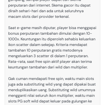
perputaran dari internet. Skema gacor itu dapat
diraih sehari-hari dan ada untuk seluruhnya
macam slots dari provider terkenal.
Saat e-game masih diputar, player bisa menggapai
bonus perputaran tambahan dimulai dengan 10-
1000x. Keuntungan itu diperoleh sehabis keluarkan
ikon scatter dalam sekejap. Kriteria mendapat
tambahan 10 perputaran gratis metodenya
mengeluarkan 3 scatter di dalam 1 perputaran.
Rata-rata, saat free spin aktif player akan terima
keuntungan tambahan dari wild dan multiplier.
Gak cuman mendapati free spin, waktu main slots
juga ada substituting wild yang dapat dipakai buat
menduplikasikan uang. Substituting wild umumnya
mengganti nilai seluruh ikon multiplier, waktu main
slots PG soft wild dapat keluar pada gulungan ke