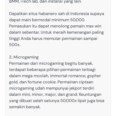
BMM, iTech lab, dan instansi yang lain.
Dapatkan situs habanero sah di Indonesia supaya
dapat main bermodal minimum 50.000.
Pemasukan itu dapat menolong pemain max win
dalam sebentar. Untuk meraih kemenangan paling
tinggi Anda harus memutar permainan sampai
500x.
3. Microgaming
Permainan dari microgaming begitu banyak,
terdapat beberapa pilihan permainan terbagi
dalam mega moolah, immortal romance, gopher
gold, dan fortune cookie. Permainan ciptaan
microgaming udah mempunyai jekpot terdiri
dalam mini, minor, major, dan grand. Keuntungan
yang dibuat salah satunya 50.000x lipat juga bisa
semakin banyak.