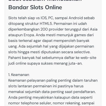
Bandar Slots Online
Slots telah siap vs IOS, PC, sampai Android sebab
ditopang struktur HTML5. Permainan ini udah
diperkembangkan 200 provider terunggul dari Asia
ataupun Eropa. Anda mesti menunjuk games dari
basis terkenal agar dapat memperoleh banyak
uang. Ada sejumlah hal yang dijajakan permainan
slots hingga mesti diputuskan secara selective.
Pahami banyak hal sebelumnya daftar ke web-site
judi online supaya sukses menang juta-an.
1. Keamanan
Keamanan pelayanan paling penting dalam taruhan
slots lantaran permainan ini pastinya harus
memakai sejumlah data penting saat pendaftaran.
Anda penting meyakinkan kalaupun data seperti
nomor telephone seluler, nomor rekening, sampai