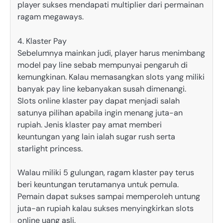
player sukses mendapati multiplier dari permainan
ragam megaways.
4. Klaster Pay
Sebelumnya mainkan judi, player harus menimbang
model pay line sebab mempunyai pengaruh di
kemungkinan. Kalau memasangkan slots yang miliki
banyak pay line kebanyakan susah dimenangi.
Slots online klaster pay dapat menjadi salah
satunya pilihan apabila ingin menang juta-an
rupiah. Jenis klaster pay amat memberi
keuntungan yang lain ialah sugar rush serta
starlight princess.
Walau miliki 5 gulungan, ragam klaster pay terus
beri keuntungan terutamanya untuk pemula.
Pemain dapat sukses sampai memperoleh untung
juta-an rupiah kalau sukses menyingkirkan slots
online uang asli.