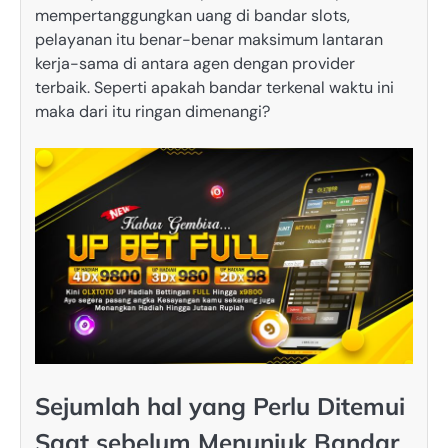
mempertanggungkan uang di bandar slots,
pelayanan itu benar-benar maksimum lantaran
kerja-sama di antara agen dengan provider
terbaik. Seperti apakah bandar terkenal waktu ini
maka dari itu ringan dimenangi?
Sejumlah hal yang Perlu Ditemui
Saat sebelum Menunjuk Bandar