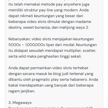
itu telah memakai metode pay anywhere juga
memiliki struktur pay line yang modern. Anda
dapat nikmati keuntungan yang besar dari
beberapa video slots dimulai dengan madame
destiny, sweet bonanza, dan mahjong ways 2.
Kebanyakan, video slots menjajakan keuntungan
5000x – 1.000.000x lipat dari modal. Keuntungan
itu didapat sesudah mendapat multiplier, scatter,
serta wild maka penghasilan tinggi sekali.
Anda dapat permainkan video slots terhebat
dengan secara masuk ke blog judi terkenal yang
dibantu oleh pragmatic play serta habanero. Anda
bakal mendapatkan uang banyak dari beberapa
ragam janjikan.
3. Megaways