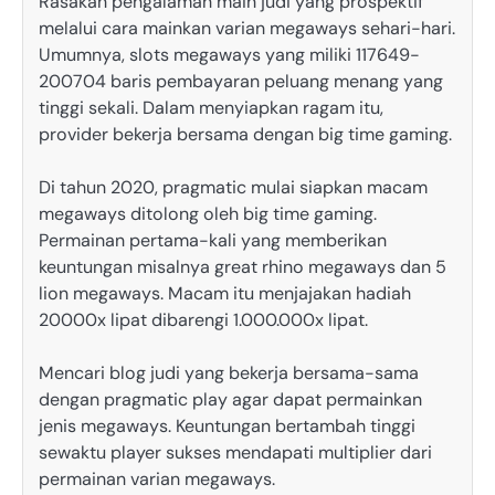
Rasakan pengalaman main judi yang prospektif
melalui cara mainkan varian megaways sehari-hari.
Umumnya, slots megaways yang miliki 117649-
200704 baris pembayaran peluang menang yang
tinggi sekali. Dalam menyiapkan ragam itu,
provider bekerja bersama dengan big time gaming.
Di tahun 2020, pragmatic mulai siapkan macam
megaways ditolong oleh big time gaming.
Permainan pertama-kali yang memberikan
keuntungan misalnya great rhino megaways dan 5
lion megaways. Macam itu menjajakan hadiah
20000x lipat dibarengi 1.000.000x lipat.
Mencari blog judi yang bekerja bersama-sama
dengan pragmatic play agar dapat permainkan
jenis megaways. Keuntungan bertambah tinggi
sewaktu player sukses mendapati multiplier dari
permainan varian megaways.