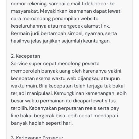
nomor rekening, sampai e mail tidak bocor ke
masyarakat. Meyakinkan keamanan dapat lewat
cara memandang penampilan website
keseluruhannya atau mengecek alamat link.
Bermain judi bertambah simpel, nyaman, serta
hasilnya jelas janjikan sejumlah keuntungan.
2. Kecepatan
Service super cepat menolong peserta
memperoleh banyak uang oleh karenanya yakini
kecepatan skema waktu web dijangkau ataupun
waktu main. Bila kecepatan telah terjaga tak bakal
terjadi manipulasi. Kemungkinan kemenangan lebih
besar waktu permainan itu dicapai lewat situs
terpilih. Kebanyakan perputaran reels serta pay
line bakal bergerak bisa lebih cepat mendapati
banyak hadiah seperti hari.
3. Keringanan Prosedur