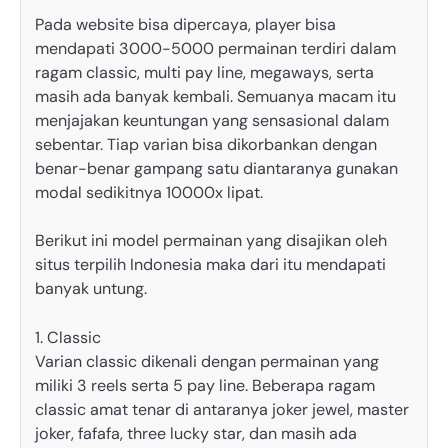
Pada website bisa dipercaya, player bisa
mendapati 3000-5000 permainan terdiri dalam
ragam classic, multi pay line, megaways, serta
masih ada banyak kembali. Semuanya macam itu
menjajakan keuntungan yang sensasional dalam
sebentar. Tiap varian bisa dikorbankan dengan
benar-benar gampang satu diantaranya gunakan
modal sedikitnya 10000x lipat.
Berikut ini model permainan yang disajikan oleh
situs terpilih Indonesia maka dari itu mendapati
banyak untung.
1. Classic
Varian classic dikenali dengan permainan yang
miliki 3 reels serta 5 pay line. Beberapa ragam
classic amat tenar di antaranya joker jewel, master
joker, fafafa, three lucky star, dan masih ada