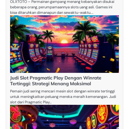
OLXTOTO – Permainan gampang menang kebanyakan disukai
beberapa orang, perumpamaannya slots uang asli. Games ini
bisa ditaruhkan dimanapun dan sewaktu-waktu.…
Judi Slot Pragmatic Play Dengan Winrate
Tertinggi: Strategi Menang Maksimal
Pemain judi sering mencari mesin slot dengan winrate tertinggi
untuk meningkatkan peluang mereka meraih kemenangan. Judi
slot dari Pragmatic Play…