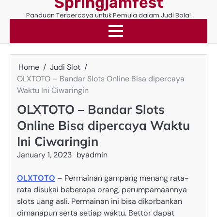
Springjamfest
Panduan Terpercaya untuk Pemula dalam Judi Bola!
Home
Judi Slot
OLXTOTO – Bandar Slots Online Bisa dipercaya
Waktu Ini Ciwaringin
OLXTOTO – Bandar Slots
Online Bisa dipercaya Waktu
Ini Ciwaringin
January 1, 2023
by
admin
OLXTOTO
– Permainan gampang menang rata-
rata disukai beberapa orang, perumpamaannya
slots uang asli. Permainan ini bisa dikorbankan
dimanapun serta setiap waktu. Bettor dapat