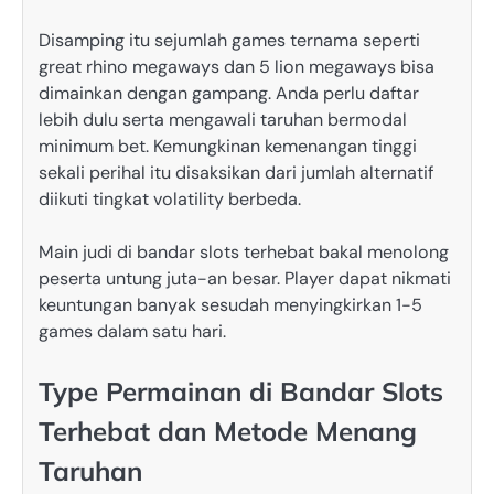
Disamping itu sejumlah games ternama seperti
great rhino megaways dan 5 lion megaways bisa
dimainkan dengan gampang. Anda perlu daftar
lebih dulu serta mengawali taruhan bermodal
minimum bet. Kemungkinan kemenangan tinggi
sekali perihal itu disaksikan dari jumlah alternatif
diikuti tingkat volatility berbeda.
Main judi di bandar slots terhebat bakal menolong
peserta untung juta-an besar. Player dapat nikmati
keuntungan banyak sesudah menyingkirkan 1-5
games dalam satu hari.
Type Permainan di Bandar Slots
Terhebat dan Metode Menang
Taruhan