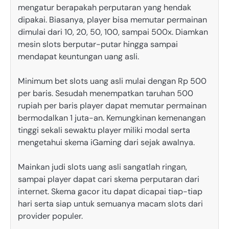
mengatur berapakah perputaran yang hendak
dipakai. Biasanya, player bisa memutar permainan
dimulai dari 10, 20, 50, 100, sampai 500x. Diamkan
mesin slots berputar-putar hingga sampai
mendapat keuntungan uang asli.
Minimum bet slots uang asli mulai dengan Rp 500
per baris. Sesudah menempatkan taruhan 500
rupiah per baris player dapat memutar permainan
bermodalkan 1 juta-an. Kemungkinan kemenangan
tinggi sekali sewaktu player miliki modal serta
mengetahui skema iGaming dari sejak awalnya.
Mainkan judi slots uang asli sangatlah ringan,
sampai player dapat cari skema perputaran dari
internet. Skema gacor itu dapat dicapai tiap-tiap
hari serta siap untuk semuanya macam slots dari
provider populer.