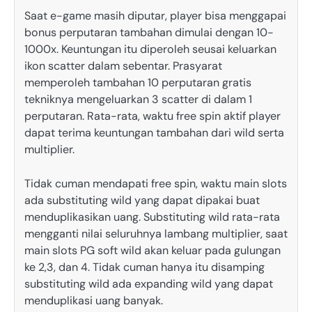
Saat e-game masih diputar, player bisa menggapai
bonus perputaran tambahan dimulai dengan 10-
1000x. Keuntungan itu diperoleh seusai keluarkan
ikon scatter dalam sebentar. Prasyarat
memperoleh tambahan 10 perputaran gratis
tekniknya mengeluarkan 3 scatter di dalam 1
perputaran. Rata-rata, waktu free spin aktif player
dapat terima keuntungan tambahan dari wild serta
multiplier.
Tidak cuman mendapati free spin, waktu main slots
ada substituting wild yang dapat dipakai buat
menduplikasikan uang. Substituting wild rata-rata
mengganti nilai seluruhnya lambang multiplier, saat
main slots PG soft wild akan keluar pada gulungan
ke 2,3, dan 4. Tidak cuman hanya itu disamping
substituting wild ada expanding wild yang dapat
menduplikasi uang banyak.