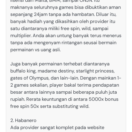
lisensi dari Malta, BMM, sampai ONJN. Itu
maknanya seluruhnya games bisa dibuktikan aman
sepanjang 24jam tanpa ada hambatan. Diluar itu,
banyak hadiah yang dikasihkan oleh provider itu
satu diantaranya miliki free spin, wild, sampai
multiplier. Anda akan untung banyak terus menerus
tanpa ada mengenyam rintangan seusai bermain
permainan vs uang asli.
Juga banyak permainan terhebat diantaranya
buffalo king, madame destiny, starlight princess,
gates of Olympus, dan lain-lain. Dengan mainkan 1-
2 games sekalian, player bakal terima pendapatan
besar antara lainnya sampai beberapa puluh juta
rupiah. Rerata keuntungan di antara 5000x bonus
free spin 50x serta substituting wild.
2. Habanero
Ada provider sangat komplet pada website