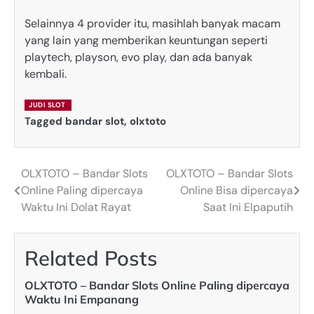
Selainnya 4 provider itu, masihlah banyak macam
yang lain yang memberikan keuntungan seperti
playtech, playson, evo play, dan ada banyak
kembali.
JUDI SLOT
Tagged
bandar slot
,
olxtoto
OLXTOTO – Bandar Slots
OLXTOTO – Bandar Slots
Post
Online Paling dipercaya
Online Bisa dipercaya
navigation
Waktu Ini Dolat Rayat
Saat Ini Elpaputih
Related Posts
OLXTOTO – Bandar Slots Online Paling dipercaya
Waktu Ini Empanang