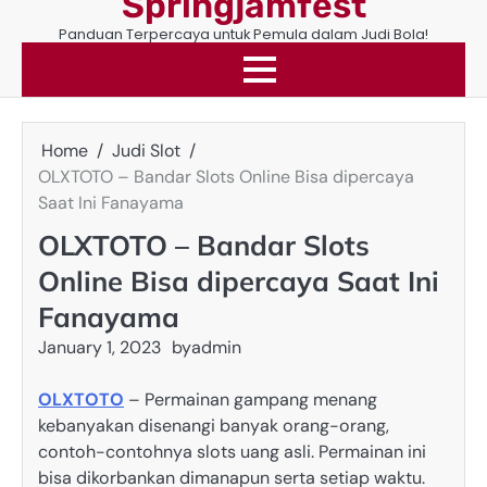
Springjamfest
Panduan Terpercaya untuk Pemula dalam Judi Bola!
Home
Judi Slot
OLXTOTO – Bandar Slots Online Bisa dipercaya
Saat Ini Fanayama
OLXTOTO – Bandar Slots
Online Bisa dipercaya Saat Ini
Fanayama
January 1, 2023
by
admin
OLXTOTO
– Permainan gampang menang
kebanyakan disenangi banyak orang-orang,
contoh-contohnya slots uang asli. Permainan ini
bisa dikorbankan dimanapun serta setiap waktu.