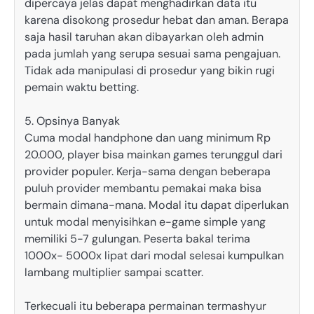
dipercaya jelas dapat menghadirkan data itu
karena disokong prosedur hebat dan aman. Berapa
saja hasil taruhan akan dibayarkan oleh admin
pada jumlah yang serupa sesuai sama pengajuan.
Tidak ada manipulasi di prosedur yang bikin rugi
pemain waktu betting.
5. Opsinya Banyak
Cuma modal handphone dan uang minimum Rp
20.000, player bisa mainkan games terunggul dari
provider populer. Kerja-sama dengan beberapa
puluh provider membantu pemakai maka bisa
bermain dimana-mana. Modal itu dapat diperlukan
untuk modal menyisihkan e-game simple yang
memiliki 5-7 gulungan. Peserta bakal terima
1000x- 5000x lipat dari modal selesai kumpulkan
lambang multiplier sampai scatter.
Terkecuali itu beberapa permainan termashyur