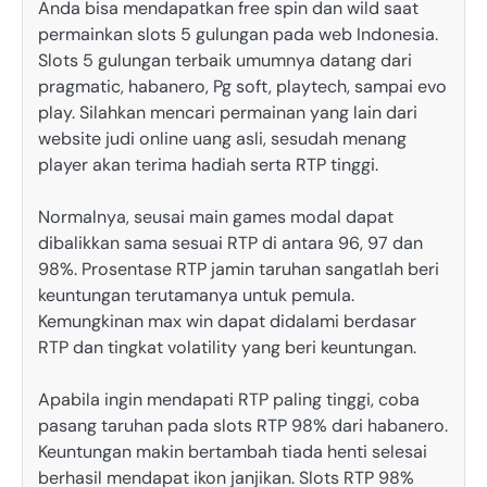
Anda bisa mendapatkan free spin dan wild saat
permainkan slots 5 gulungan pada web Indonesia.
Slots 5 gulungan terbaik umumnya datang dari
pragmatic, habanero, Pg soft, playtech, sampai evo
play. Silahkan mencari permainan yang lain dari
website judi online uang asli, sesudah menang
player akan terima hadiah serta RTP tinggi.
Normalnya, seusai main games modal dapat
dibalikkan sama sesuai RTP di antara 96, 97 dan
98%. Prosentase RTP jamin taruhan sangatlah beri
keuntungan terutamanya untuk pemula.
Kemungkinan max win dapat didalami berdasar
RTP dan tingkat volatility yang beri keuntungan.
Apabila ingin mendapati RTP paling tinggi, coba
pasang taruhan pada slots RTP 98% dari habanero.
Keuntungan makin bertambah tiada henti selesai
berhasil mendapat ikon janjikan. Slots RTP 98%