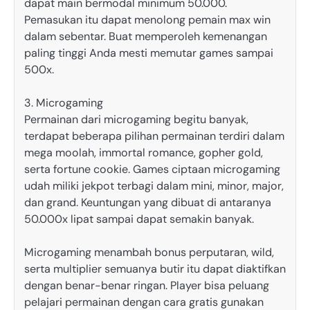
dapat main bermodal minimum 50.000.
Pemasukan itu dapat menolong pemain max win
dalam sebentar. Buat memperoleh kemenangan
paling tinggi Anda mesti memutar games sampai
500x.
3. Microgaming
Permainan dari microgaming begitu banyak,
terdapat beberapa pilihan permainan terdiri dalam
mega moolah, immortal romance, gopher gold,
serta fortune cookie. Games ciptaan microgaming
udah miliki jekpot terbagi dalam mini, minor, major,
dan grand. Keuntungan yang dibuat di antaranya
50.000x lipat sampai dapat semakin banyak.
Microgaming menambah bonus perputaran, wild,
serta multiplier semuanya butir itu dapat diaktifkan
dengan benar-benar ringan. Player bisa peluang
pelajari permainan dengan cara gratis gunakan