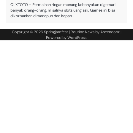
OLXTOTO – Permainan ringan menang kebanyakan digemari
banyak orang-orang, misalnya slots uang asli. Games ini bisa
dikorbankan dimanapun dan kapan…
Copyright © 2026
Springjamfest
| Routine News by
Ascendoor
|
Powered by
WordPress
.