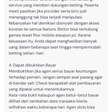
service yang memberi dukungan betting. Peserta
mesti pastikan jika provider serta biro judi
menanggung tak bisa terjadi manipulasi.
Kebanyakan hal demikian disinyalir dengan akses
konstan ke semua feature. Bettor bisa terhubung
games lewat fitur mobile ataupun pc. Karena
keluasaan itu, Anda dapat menghasilkan banyak
uang dalam beberapa saat hingga mempermudah
betting sehari-hari.
4. Dapat dibuktikan Bayar
Membuktikan jika agen serius bayar keuntungan
terhadap pemain. Jangan sempat asal pasang agar
di bandar sah. Check berapakah alat pembayaran
yang dipakai untuk menentukannya.
Rata-rata bukti kalaupun agen betul-betul bayar
dilihat dari tambahan data transaksi bisnis
withdraw waktu beberapa hari. Agen slots bisa