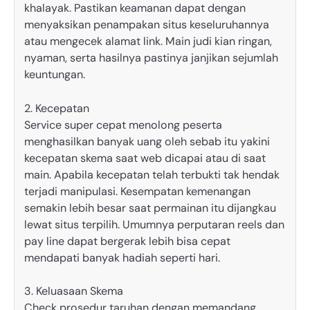
khalayak. Pastikan keamanan dapat dengan
menyaksikan penampakan situs keseluruhannya
atau mengecek alamat link. Main judi kian ringan,
nyaman, serta hasilnya pastinya janjikan sejumlah
keuntungan.
2. Kecepatan
Service super cepat menolong peserta
menghasilkan banyak uang oleh sebab itu yakini
kecepatan skema saat web dicapai atau di saat
main. Apabila kecepatan telah terbukti tak hendak
terjadi manipulasi. Kesempatan kemenangan
semakin lebih besar saat permainan itu dijangkau
lewat situs terpilih. Umumnya perputaran reels dan
pay line dapat bergerak lebih bisa cepat
mendapati banyak hadiah seperti hari.
3. Keluasaan Skema
Check prosedur taruhan dengan memandang