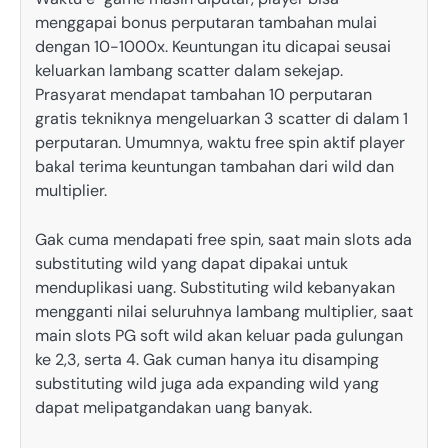
menggapai bonus perputaran tambahan mulai
dengan 10-1000x. Keuntungan itu dicapai seusai
keluarkan lambang scatter dalam sekejap.
Prasyarat mendapat tambahan 10 perputaran
gratis tekniknya mengeluarkan 3 scatter di dalam 1
perputaran. Umumnya, waktu free spin aktif player
bakal terima keuntungan tambahan dari wild dan
multiplier.
Gak cuma mendapati free spin, saat main slots ada
substituting wild yang dapat dipakai untuk
menduplikasi uang. Substituting wild kebanyakan
mengganti nilai seluruhnya lambang multiplier, saat
main slots PG soft wild akan keluar pada gulungan
ke 2,3, serta 4. Gak cuman hanya itu disamping
substituting wild juga ada expanding wild yang
dapat melipatgandakan uang banyak.