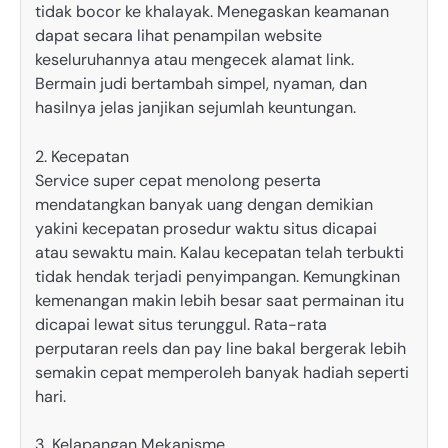
tidak bocor ke khalayak. Menegaskan keamanan
dapat secara lihat penampilan website
keseluruhannya atau mengecek alamat link.
Bermain judi bertambah simpel, nyaman, dan
hasilnya jelas janjikan sejumlah keuntungan.
2. Kecepatan
Service super cepat menolong peserta
mendatangkan banyak uang dengan demikian
yakini kecepatan prosedur waktu situs dicapai
atau sewaktu main. Kalau kecepatan telah terbukti
tidak hendak terjadi penyimpangan. Kemungkinan
kemenangan makin lebih besar saat permainan itu
dicapai lewat situs terunggul. Rata-rata
perputaran reels dan pay line bakal bergerak lebih
semakin cepat memperoleh banyak hadiah seperti
hari.
3. Kelapangan Mekanisme