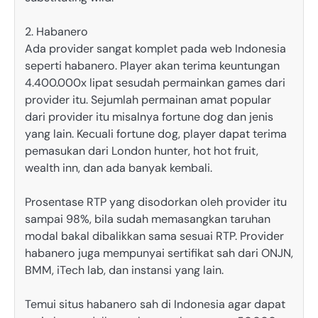
2. Habanero
Ada provider sangat komplet pada web Indonesia
seperti habanero. Player akan terima keuntungan
4.400.000x lipat sesudah permainkan games dari
provider itu. Sejumlah permainan amat popular
dari provider itu misalnya fortune dog dan jenis
yang lain. Kecuali fortune dog, player dapat terima
pemasukan dari London hunter, hot hot fruit,
wealth inn, dan ada banyak kembali.
Prosentase RTP yang disodorkan oleh provider itu
sampai 98%, bila sudah memasangkan taruhan
modal bakal dibalikkan sama sesuai RTP. Provider
habanero juga mempunyai sertifikat sah dari ONJN,
BMM, iTech lab, dan instansi yang lain.
Temui situs habanero sah di Indonesia agar dapat