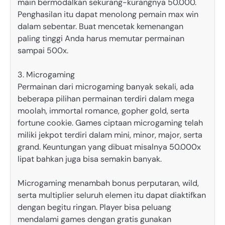
main bermodalkan sekurang-kurangnya 50.000.
Penghasilan itu dapat menolong pemain max win
dalam sebentar. Buat mencetak kemenangan
paling tinggi Anda harus memutar permainan
sampai 500x.
3. Microgaming
Permainan dari microgaming banyak sekali, ada
beberapa pilihan permainan terdiri dalam mega
moolah, immortal romance, gopher gold, serta
fortune cookie. Games ciptaan microgaming telah
miliki jekpot terdiri dalam mini, minor, major, serta
grand. Keuntungan yang dibuat misalnya 50.000x
lipat bahkan juga bisa semakin banyak.
Microgaming menambah bonus perputaran, wild,
serta multiplier seluruh elemen itu dapat diaktifkan
dengan begitu ringan. Player bisa peluang
mendalami games dengan gratis gunakan