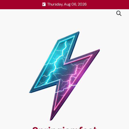
Skip
Thursday, Aug 06, 2026
to
content