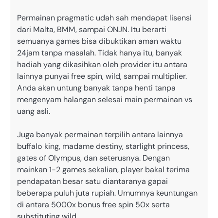
Permainan pragmatic udah sah mendapat lisensi
dari Malta, BMM, sampai ONJN. Itu berarti
semuanya games bisa dibuktikan aman waktu
24jam tanpa masalah. Tidak hanya itu, banyak
hadiah yang dikasihkan oleh provider itu antara
lainnya punyai free spin, wild, sampai multiplier.
Anda akan untung banyak tanpa henti tanpa
mengenyam halangan selesai main permainan vs
uang asli.
Juga banyak permainan terpilih antara lainnya
buffalo king, madame destiny, starlight princess,
gates of Olympus, dan seterusnya. Dengan
mainkan 1-2 games sekalian, player bakal terima
pendapatan besar satu diantaranya gapai
beberapa puluh juta rupiah. Umumnya keuntungan
di antara 5000x bonus free spin 50x serta
substituting wild.