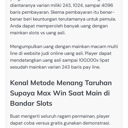
diantaranya varian miliki 243, 1024, sampai 4096
baris pembayaran. Skema pembayaran itu benar-
benar beri keuntungan terutamanya untuk pemula.
Anda dapat memperoleh banyak uang dengan
mainkan slots vs uang asli.
Mengumpulkan uang dengan mainkan macam multi
line di website judi online uang asli. Player dapat
mendatangkan uang asli sampai 100.000x lipat
sesudah mainkan varian 243 baris pay line.
Kenal Metode Menang Taruhan
Supaya Max Win Saat Main di
Bandar Slots
Buat mengerti seluruh ragam permainan, player
dapat coba versus gratis gunakan demonstrasi.