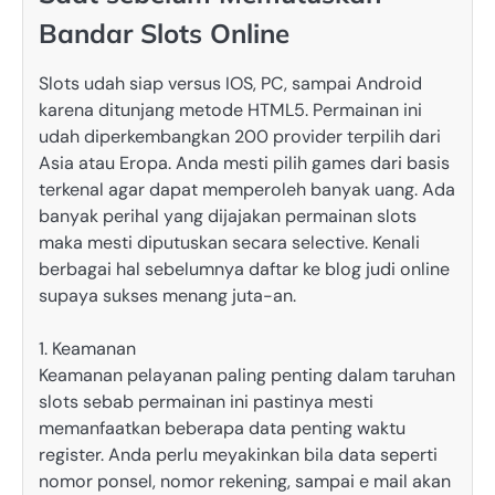
Bandar Slots Online
Slots udah siap versus IOS, PC, sampai Android
karena ditunjang metode HTML5. Permainan ini
udah diperkembangkan 200 provider terpilih dari
Asia atau Eropa. Anda mesti pilih games dari basis
terkenal agar dapat memperoleh banyak uang. Ada
banyak perihal yang dijajakan permainan slots
maka mesti diputuskan secara selective. Kenali
berbagai hal sebelumnya daftar ke blog judi online
supaya sukses menang juta-an.
1. Keamanan
Keamanan pelayanan paling penting dalam taruhan
slots sebab permainan ini pastinya mesti
memanfaatkan beberapa data penting waktu
register. Anda perlu meyakinkan bila data seperti
nomor ponsel, nomor rekening, sampai e mail akan