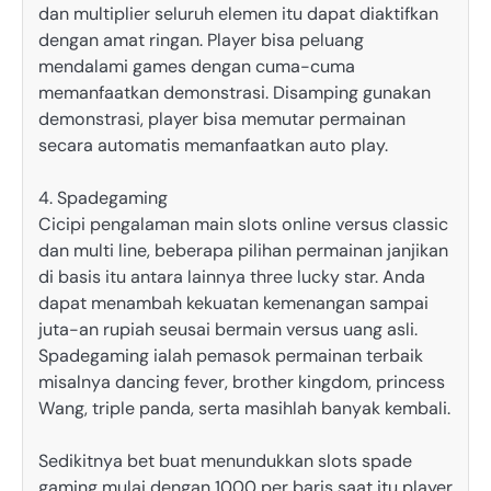
dan multiplier seluruh elemen itu dapat diaktifkan
dengan amat ringan. Player bisa peluang
mendalami games dengan cuma-cuma
memanfaatkan demonstrasi. Disamping gunakan
demonstrasi, player bisa memutar permainan
secara automatis memanfaatkan auto play.
4. Spadegaming
Cicipi pengalaman main slots online versus classic
dan multi line, beberapa pilihan permainan janjikan
di basis itu antara lainnya three lucky star. Anda
dapat menambah kekuatan kemenangan sampai
juta-an rupiah seusai bermain versus uang asli.
Spadegaming ialah pemasok permainan terbaik
misalnya dancing fever, brother kingdom, princess
Wang, triple panda, serta masihlah banyak kembali.
Sedikitnya bet buat menundukkan slots spade
gaming mulai dengan 1000 per baris saat itu player