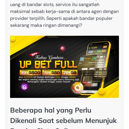
uang di bandar slots, service itu sangatlah
maksimal sebab kerja-sama di antara agen dengan
provider terpilih. Seperti apakah bandar populer
sekarang maka ringan dimenangi?
Beberapa hal yang Perlu
Dikenali Saat sebelum Menunjuk