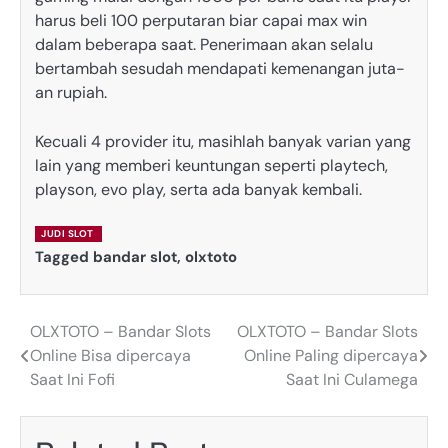
harus beli 100 perputaran biar capai max win
dalam beberapa saat. Penerimaan akan selalu
bertambah sesudah mendapati kemenangan juta-
an rupiah.
Kecuali 4 provider itu, masihlah banyak varian yang
lain yang memberi keuntungan seperti playtech,
playson, evo play, serta ada banyak kembali.
JUDI SLOT
Tagged
bandar slot
,
olxtoto
OLXTOTO – Bandar Slots
OLXTOTO – Bandar Slots
Post
Online Bisa dipercaya
Online Paling dipercaya
navigation
Saat Ini Fofi
Saat Ini Culamega