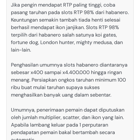
Jika pengin mendapat RTP paling tinggi, coba
pasang taruhan pada slots RTP 98% dari habanero.
Keuntungan semakin tambah tiada henti selesai
berhasil mendapat ikon janjikan. Slots RTP 98%
terpilih dari habanero salah satunya koi gates,
fortune dog, London hunter, mighty medusa, dan
lain-lain.
Penghasilan umumnya slots habanero diantaranya
sebesar x400 sampai x4.400.000 hingga ringan
menang. Persiapkan ongkos taruhan minimum 100
ribu buat mulai taruhan supaya sukses
menghasilkan banyak uang dalam sebentar.
Umumnya, penerimaan pemain dapat diputuskan
oleh jumlah multiplier, scatter, dan ikon yang lain.
Apabila lambang keluar pada 1 perputaran
pendapatan pemain bakal bertambah secara
automatis.