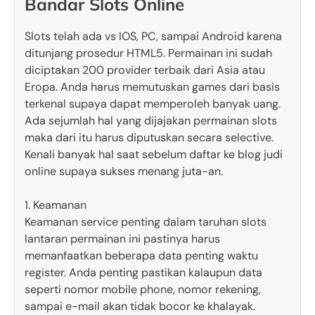
Bandar Slots Online
Slots telah ada vs IOS, PC, sampai Android karena
ditunjang prosedur HTML5. Permainan ini sudah
diciptakan 200 provider terbaik dari Asia atau
Eropa. Anda harus memutuskan games dari basis
terkenal supaya dapat memperoleh banyak uang.
Ada sejumlah hal yang dijajakan permainan slots
maka dari itu harus diputuskan secara selective.
Kenali banyak hal saat sebelum daftar ke blog judi
online supaya sukses menang juta-an.
1. Keamanan
Keamanan service penting dalam taruhan slots
lantaran permainan ini pastinya harus
memanfaatkan beberapa data penting waktu
register. Anda penting pastikan kalaupun data
seperti nomor mobile phone, nomor rekening,
sampai e-mail akan tidak bocor ke khalayak.