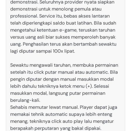
demonstrasi. Seluruhnya provider nyata siapkan
demonstrasi untuk menolong pemula atau
professional. Service itu, bebas akses lantaran
telah diperlengkapi saldo buat latihan. Bila sudah
mengetahui ketentuan e-game, teruskan taruhan
versus uang asli biar sukses memperoleh banyak
uang. Penghasilan terus akan bertambah sewaktu
lagi diputar sampai 100x lipat.
Sewaktu mengawali taruhan, membuka permainan
setelah itu click putar manual atau automatic. Bila
pengin diputar dengan manual masukkan modal
lebih dahulu tekniknya ketok menu (+). Selesai
masukkan modal, langsung putar permainan
berulang-kali.
Sehabis memutar lewat manual. Player dapat juga
memakai tehnik automatic supaya lebih enteng
menang, tekniknya click auto play lalu mengatur
berapakah perputaran yang bakal dipakai.