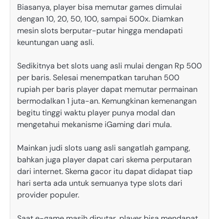
Biasanya, player bisa memutar games dimulai
dengan 10, 20, 50, 100, sampai 500x. Diamkan
mesin slots berputar-putar hingga mendapati
keuntungan uang asli.
Sedikitnya bet slots uang asli mulai dengan Rp 500
per baris. Selesai menempatkan taruhan 500
rupiah per baris player dapat memutar permainan
bermodalkan 1 juta-an. Kemungkinan kemenangan
begitu tinggi waktu player punya modal dan
mengetahui mekanisme iGaming dari mula.
Mainkan judi slots uang asli sangatlah gampang,
bahkan juga player dapat cari skema perputaran
dari internet. Skema gacor itu dapat didapat tiap
hari serta ada untuk semuanya type slots dari
provider populer.
Saat e-game masih diputar, player bisa mendapat