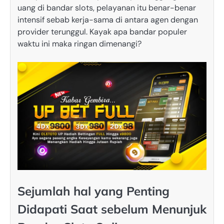
uang di bandar slots, pelayanan itu benar-benar
intensif sebab kerja-sama di antara agen dengan
provider terunggul. Kayak apa bandar populer
waktu ini maka ringan dimenangi?
Sejumlah hal yang Penting
Didapati Saat sebelum Menunjuk