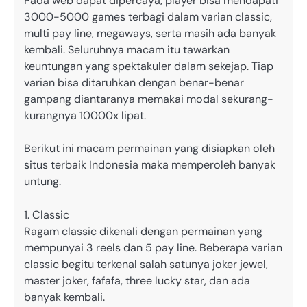
Pada web dapat dipercaya, player bisa mendapati
3000-5000 games terbagi dalam varian classic,
multi pay line, megaways, serta masih ada banyak
kembali. Seluruhnya macam itu tawarkan
keuntungan yang spektakuler dalam sekejap. Tiap
varian bisa ditaruhkan dengan benar-benar
gampang diantaranya memakai modal sekurang-
kurangnya 10000x lipat.
Berikut ini macam permainan yang disiapkan oleh
situs terbaik Indonesia maka memperoleh banyak
untung.
1. Classic
Ragam classic dikenali dengan permainan yang
mempunyai 3 reels dan 5 pay line. Beberapa varian
classic begitu terkenal salah satunya joker jewel,
master joker, fafafa, three lucky star, dan ada
banyak kembali.