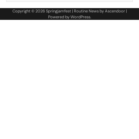
Copyright © 2026
Springjamfest
| Routine News by
Ascendoor
|
Powered by
WordPress
.