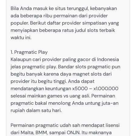
Bila Anda masuk ke situs terunggul, kebanyakan
ada beberapa ribu permainan dari provider
populer. Berikut daftar provider simpatisan yang
menyiapkan beberapa ratus judul slots terbaik
waktu ini.
1. Pragmatic Play
Kalaupun cari provider paling gacor di Indonesia
jelas pragmatic play. Bandar slots pragmatic pun
begitu banyak karena daya magnet slots dari
provider itu begitu tinggi. Anda dapat
mendatangkan keuntungan x5000 – x1.000.000
selesai mainkan games vs uang asli. Permainan
pragmatic bakal menolong Anda untung juta-an
rupiah dalam satu hari.
Permainan pragmatic udah sah mendapat lisensi
dari Malta, BMM, sampai ONJN. Itu maknanya