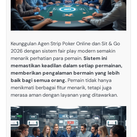
Keunggulan Agen Strip Poker Online dan Sit & Go
2026 dengan sistem fair play modern semakin
menarik perhatian para pemain.
Sistem ini
memastikan keadilan dalam setiap permainan,
memberikan pengalaman bermain yang lebih
baik bagi semua orang.
Pemain tidak hanya
menikmati berbagai fitur menarik, tetapi juga
merasa aman dengan layanan yang ditawarkan.