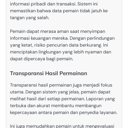
informasi pribadi dan transaksi. Sistem ini
memastikan bahwa data pemain tidak jatuh ke
tangan yang salah.
Pemain dapat merasa aman saat menyimpan
informasi keuangan mereka. Dengan perlindungan
yang ketat, risiko pencurian data berkurang. Ini
menciptakan lingkungan yang lebih nyaman dan
dapat dipercaya bagi pemain.
Transparansi Hasil Permainan
Transparansi hasil permainan juga menjadi fokus
utama. Dengan sistem yang jelas, pemain dapat
melihat hasil dari setiap permainan. Laporan yang
terbuka dan akurat membantu membangun
kepercayaan antara pemain dan penyedia layanan.
Ini juga memudahkan pemain untuk mengevaluasi