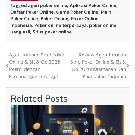
Tagged
agen poker online
,
Aplikasi Poker Online
,
Daftar Poker Online
,
Game Poker Online
,
Main
Poker Online
,
Poker Online
,
Poker Online
Indonesia
,
Poker online terpercaya
,
poker online
uang asli
,
Situs poker online
Agen Taruhan Strip Poker
Review Agen Taruhan
Post
Online & Sit & Go 2026
Strip Poker Online & Sit &
navigation
Resmi dengan
Go 2026: Keamanan Dan
Kemenangan Tertinggi
Keandalan Terjamin
Related Posts