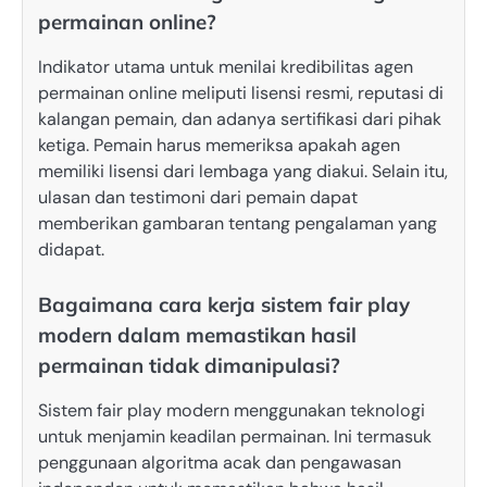
permainan online?
Indikator utama untuk menilai kredibilitas agen
permainan online meliputi lisensi resmi, reputasi di
kalangan pemain, dan adanya sertifikasi dari pihak
ketiga. Pemain harus memeriksa apakah agen
memiliki lisensi dari lembaga yang diakui. Selain itu,
ulasan dan testimoni dari pemain dapat
memberikan gambaran tentang pengalaman yang
didapat.
Bagaimana cara kerja sistem fair play
modern dalam memastikan hasil
permainan tidak dimanipulasi?
Sistem fair play modern menggunakan teknologi
untuk menjamin keadilan permainan. Ini termasuk
penggunaan algoritma acak dan pengawasan