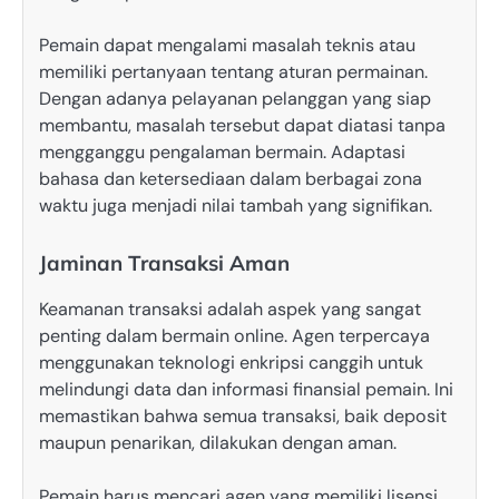
Pemain dapat mengalami masalah teknis atau
memiliki pertanyaan tentang aturan permainan.
Dengan adanya pelayanan pelanggan yang siap
membantu, masalah tersebut dapat diatasi tanpa
mengganggu pengalaman bermain. Adaptasi
bahasa dan ketersediaan dalam berbagai zona
waktu juga menjadi nilai tambah yang signifikan.
Jaminan Transaksi Aman
Keamanan transaksi adalah aspek yang sangat
penting dalam bermain online. Agen terpercaya
menggunakan teknologi enkripsi canggih untuk
melindungi data dan informasi finansial pemain. Ini
memastikan bahwa semua transaksi, baik deposit
maupun penarikan, dilakukan dengan aman.
Pemain harus mencari agen yang memiliki lisensi