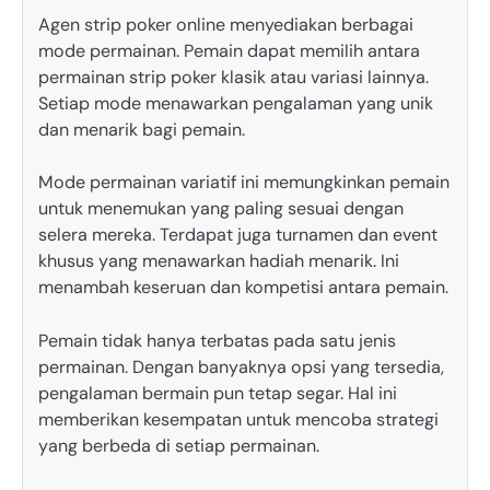
Agen strip poker online menyediakan berbagai
mode permainan. Pemain dapat memilih antara
permainan strip poker klasik atau variasi lainnya.
Setiap mode menawarkan pengalaman yang unik
dan menarik bagi pemain.
Mode permainan variatif ini memungkinkan pemain
untuk menemukan yang paling sesuai dengan
selera mereka. Terdapat juga turnamen dan event
khusus yang menawarkan hadiah menarik. Ini
menambah keseruan dan kompetisi antara pemain.
Pemain tidak hanya terbatas pada satu jenis
permainan. Dengan banyaknya opsi yang tersedia,
pengalaman bermain pun tetap segar. Hal ini
memberikan kesempatan untuk mencoba strategi
yang berbeda di setiap permainan.