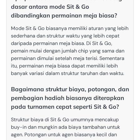
dasar antara mode Sit & Go
dibandingkan permainan meja biasa?
Mode Sit & Go biasanya memiliki aturan yang lebih
sederhana dan struktur waktu yang lebih cepat
daripada permainan meja biasa. Di Sit & Go,
pemain mulai dengan jumlah chip yang sama dan
permainan dimulai setelah meja terisi. Sementara
itu, permainan meja biasa dapat memiliki lebih
banyak variasi dalam struktur taruhan dan waktu.
Bagaimana struktur biaya, potongan, dan
pembagian hadiah biasanya diterapkan
pada turnamen cepat seperti Sit & Go?
Struktur biaya di Sit & Go umumnya mencakup
buy-in dan mungkin ada biaya tambahan untuk
agen. Potongan untuk agen biasanya kecil dan