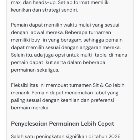
max, dan heads-up. Setiap format memiliki
keunikan dan strategi sendiri.
Pemain dapat memilih waktu mulai yang sesuai
dengan jadwal mereka. Beberapa turnamen
memiliki buy-in yang beragam, sehingga pemain
dapat memilih sesuai dengan anggaran mereka.
Selain itu, ada juga opsi untuk multi-table, di mana
pemain dapat ikut serta dalam beberapa
permainan sekaligus.
Fleksibilitas ini membuat turnamen Sit & Go lebih
menarik. Pemain dapat menemukan tabel yang
paling sesuai dengan keahlian dan preferensi
bermain mereka.
Penyelesaian Permainan Lebih Cepat
Salah satu peningkatan signifikan di tahun 2026