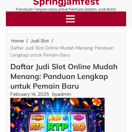
Springjamfest
Panduan Terpercaya untuk Pemula dalam Judi Bola!
Home
Judi Slot
Daftar Judi Slot Online Mudah Menang: Panduan
Lengkap untuk Pemain Baru
Daftar Judi Slot Online Mudah
Menang: Panduan Lengkap
untuk Pemain Baru
February 14, 2025
by
admin