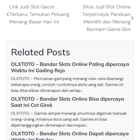
Link Judi Slot Gacor
Situs Judi Slot Online
Post
Terbaru: Temukan Peluang
Terpercaya: Panduan
navigation
Menang Besar Hari Ini
Memilih dan Menang
Bermain Game Slot
Related Posts
OLXTOTO – Bandar Slots Online Paling dipercaya
Waktu Ini Gading Rejo
OLXTOTO – Permainan gampang menang rata-rata disenangi
beberapa orang, contoh-contohnya slots uang asli. Games ini
bisa ditaruhkan dimanapun dan setiap…
OLXTOTO – Bandar Slots Online Bisa dipercaya
Saat Ini Cot Girek
OLXTOTO – Games simpel menang umumnya digemari banyak
orang-orang, misalnya slots uang asli. Games ini bisa
dipertanggungkan dimanapun dan kapan…
OLXTOTO – Bandar Slots Online Dapat dipercaya
Waktu Ini Fatuleu