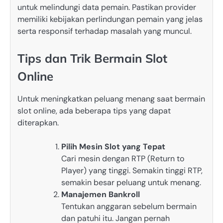
untuk melindungi data pemain. Pastikan provider
memiliki kebijakan perlindungan pemain yang jelas
serta responsif terhadap masalah yang muncul.
Tips dan Trik Bermain Slot
Online
Untuk meningkatkan peluang menang saat bermain
slot online, ada beberapa tips yang dapat
diterapkan.
Pilih Mesin Slot yang Tepat
Cari mesin dengan RTP (Return to
Player) yang tinggi. Semakin tinggi RTP,
semakin besar peluang untuk menang.
Manajemen Bankroll
Tentukan anggaran sebelum bermain
dan patuhi itu. Jangan pernah