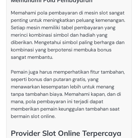
Memahami Pola Pembayaran
Memahami pola pembayaran di mesin slot sangat
penting untuk meningkatkan peluang kemenangan.
Setiap mesin memiliki tabel pembayaran yang
merinci kombinasi simbol dan hadiah yang
diberikan. Mengetahui simbol paling berharga dan
kombinasi yang berpotensi membuka bonus
sangat membantu.
Pemain juga harus memperhatikan fitur tambahan,
seperti bonus dan putaran gratis, yang
menawarkan kesempatan lebih untuk menang
tanpa tambahan biaya. Memahami kapan, dan di
mana, pola pembayaran ini terjadi dapat
memberikan pemain keunggulan tambahan saat
bermain slot online.
Provider Slot Online Terpercaya