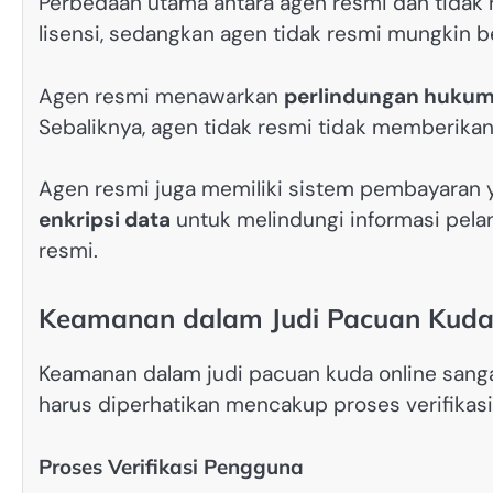
Perbedaan utama antara agen resmi dan tidak 
lisensi, sedangkan agen tidak resmi mungkin be
Agen resmi menawarkan
perlindungan huku
Sebaliknya, agen tidak resmi tidak memberikan 
Agen resmi juga memiliki sistem pembayaran 
enkripsi data
untuk melindungi informasi pela
resmi.
Keamanan dalam Judi Pacuan Kuda
Keamanan dalam judi pacuan kuda online sang
harus diperhatikan mencakup proses verifikas
Proses Verifikasi Pengguna