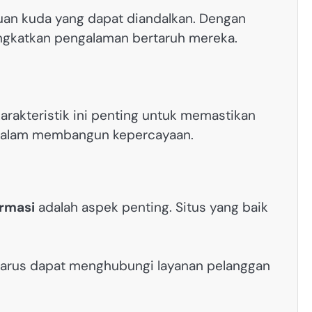
cuan kuda yang dapat diandalkan. Dengan
ngkatkan pengalaman bertaruh mereka.
rakteristik ini penting untuk memastikan
ng dalam membangun kepercayaan.
ormasi
adalah aspek penting. Situs yang baik
harus dapat menghubungi layanan pelanggan