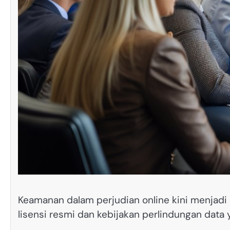
Keamanan dalam perjudian online kini menjadi
lisensi resmi dan kebijakan perlindungan data