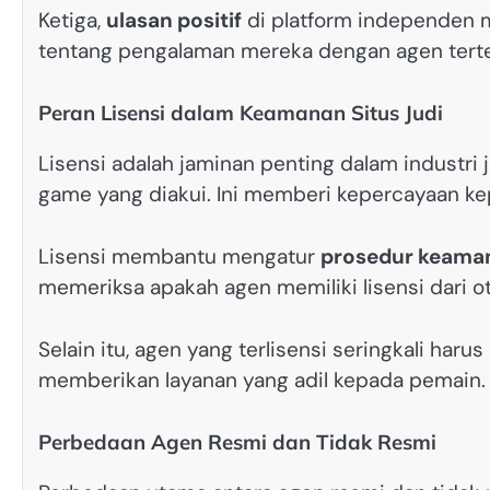
Ketiga,
ulasan positif
di platform independen m
tentang pengalaman mereka dengan agen terte
Peran Lisensi dalam Keamanan Situs Judi
Lisensi adalah jaminan penting dalam industri 
game yang diakui. Ini memberi kepercayaan k
Lisensi membantu mengatur
prosedur keama
memeriksa apakah agen memiliki lisensi dari o
Selain itu, agen yang terlisensi seringkali ha
memberikan layanan yang adil kepada pemain.
Perbedaan Agen Resmi dan Tidak Resmi