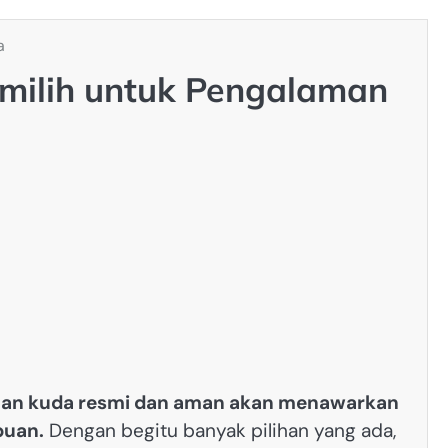
a
milih untuk Pengalaman
uan kuda resmi dan aman akan menawarkan
puan.
Dengan begitu banyak pilihan yang ada,