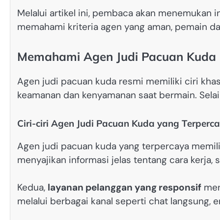
Melalui artikel ini, pembaca akan menemukan 
memahami kriteria agen yang aman, pemain d
Memahami Agen Judi Pacuan Kuda
Agen judi pacuan kuda resmi memiliki ciri kh
keamanan dan kenyamanan saat bermain. Selain
Ciri-ciri Agen Judi Pacuan Kuda yang Terperc
Agen judi pacuan kuda yang terpercaya memili
menyajikan informasi jelas tentang cara kerja, s
Kedua,
layanan pelanggan yang responsif
men
melalui berbagai kanal seperti chat langsung, e