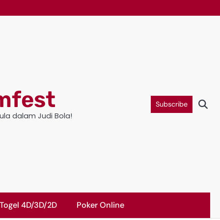
mfest
Subscribe
la dalam Judi Bola!
Togel 4D/3D/2D
Poker Online