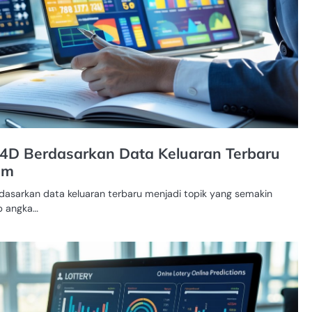
D 4D Berdasarkan Data Keluaran Terbaru
am
rdasarkan data keluaran terbaru menjadi topik yang semakin
p angka…