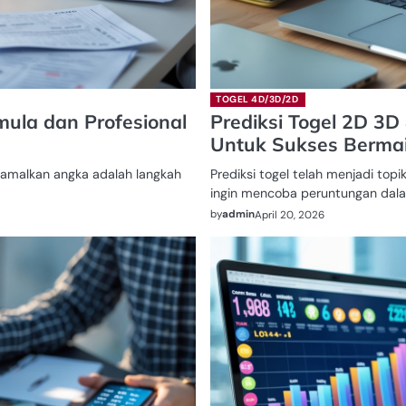
TOGEL 4D/3D/2D
mula dan Profesional
Prediksi Togel 2D 3
Untuk Sukses Berma
ramalkan angka adalah langkah
Prediksi togel telah menjadi to
ingin mencoba peruntungan dal
by
admin
April 20, 2026