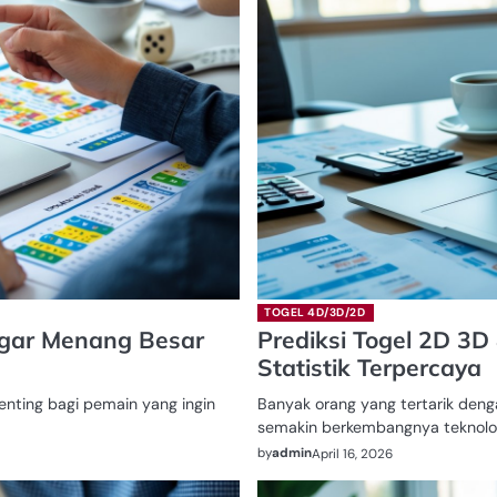
TOGEL 4D/3D/2D
Agar Menang Besar
Prediksi Togel 2D 3D
Statistik Terpercaya
enting bagi pemain yang ingin
Banyak orang yang tertarik deng
semakin berkembangnya teknolog
by
admin
April 16, 2026