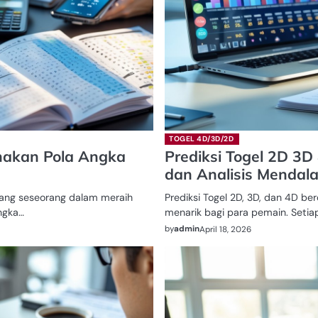
TOGEL 4D/3D/2D
unakan Pola Angka
Prediksi Togel 2D 3
dan Analisis Mendal
uang seseorang dalam meraih
Prediksi Togel 2D, 3D, dan 4D be
ngka…
menarik bagi para pemain. Setia
by
admin
April 18, 2026