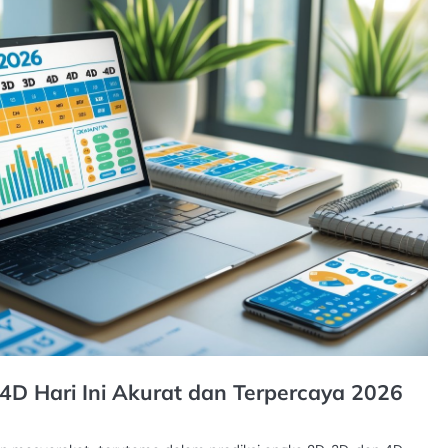
 4D Hari Ini Akurat dan Terpercaya 2026