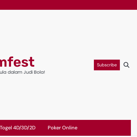
mfest
Subscribe
la dalam Judi Bola!
Togel 4D/3D/2D
Poker Online