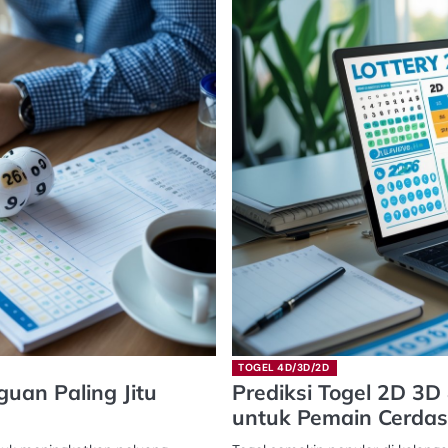
TOGEL 4D/3D/2D
uan Paling Jitu
Prediksi Togel 2D 3D
untuk Pemain Cerdas