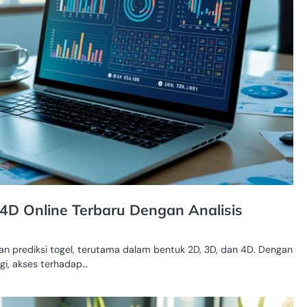
 4D Online Terbaru Dengan Analisis
an prediksi togel, terutama dalam bentuk 2D, 3D, dan 4D. Dengan
i, akses terhadap…