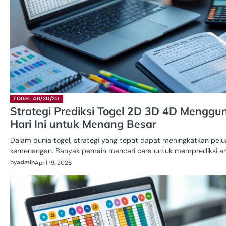
TOGEL 4D/3D/2D
Strategi Prediksi Togel 2D 3D 4D Mengg
Hari Ini untuk Menang Besar
Dalam dunia togel, strategi yang tepat dapat meningkatkan pel
kemenangan. Banyak pemain mencari cara untuk memprediksi a
by
admin
April 19, 2026