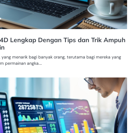
D 4D Lengkap Dengan Tips dan Trik Ampuh
in
pik yang menarik bagi banyak orang, terutama bagi mereka yang
am permainan angka.…