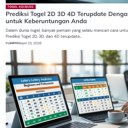
TOGEL 4D/3D/2D
Prediksi Togel 2D 3D 4D Terupdate Denga
untuk Keberuntungan Anda
Dalam dunia togel, banyak pemain yang selalu mencari cara unt
Prediksi Togel 2D, 3D, dan 4D terupdate…
by
admin
April 23, 2026