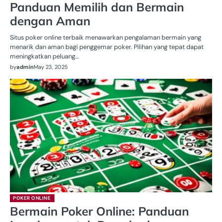
Panduan Memilih dan Bermain
dengan Aman
Situs poker online terbaik menawarkan pengalaman bermain yang
menarik dan aman bagi penggemar poker. Pilihan yang tepat dapat
meningkatkan peluang…
by
admin
May 23, 2025
POKER ONLINE
Bermain Poker Online: Panduan