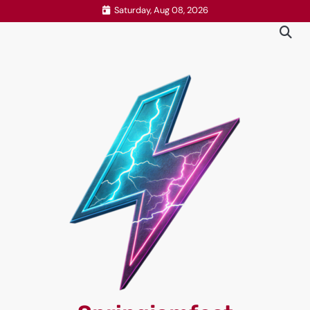
Skip
Saturday, Aug 08, 2026
to
content