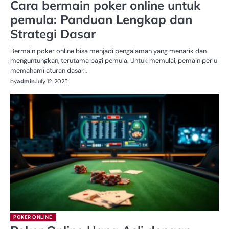
Cara bermain poker online untuk
pemula: Panduan Lengkap dan
Strategi Dasar
Bermain poker online bisa menjadi pengalaman yang menarik dan
menguntungkan, terutama bagi pemula. Untuk memulai, pemain perlu
memahami aturan dasar…
by
admin
July 12, 2025
POKER ONLINE