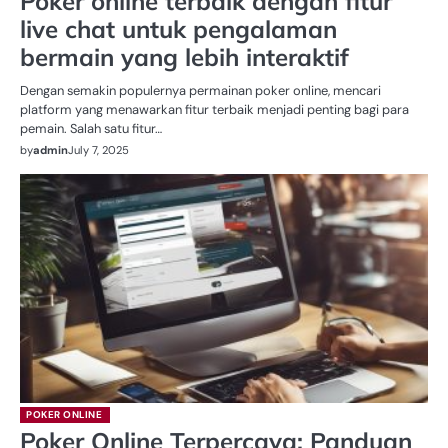
Poker online terbaik dengan fitur
live chat untuk pengalaman
bermain yang lebih interaktif
Dengan semakin populernya permainan poker online, mencari
platform yang menawarkan fitur terbaik menjadi penting bagi para
pemain. Salah satu fitur…
by
admin
July 7, 2025
POKER ONLINE
Poker Online Terpercaya: Panduan