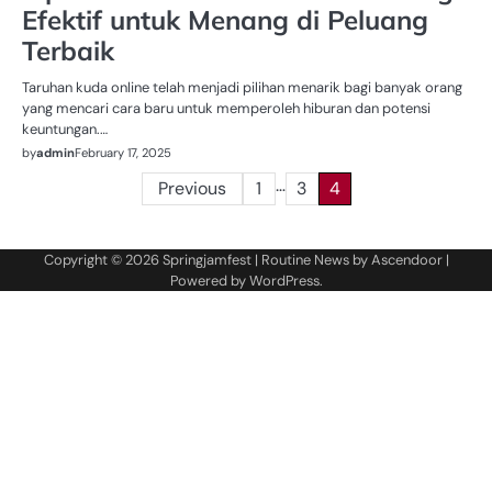
Efektif untuk Menang di Peluang
Terbaik
Taruhan kuda online telah menjadi pilihan menarik bagi banyak orang
yang mencari cara baru untuk memperoleh hiburan dan potensi
keuntungan.…
by
admin
February 17, 2025
…
Posts
Previous
1
3
4
pagination
Copyright © 2026
Springjamfest
| Routine News by
Ascendoor
|
Powered by
WordPress
.