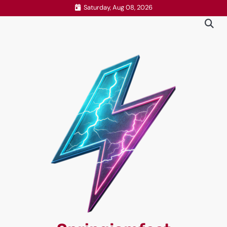
Skip
Saturday, Aug 08, 2026
to
content