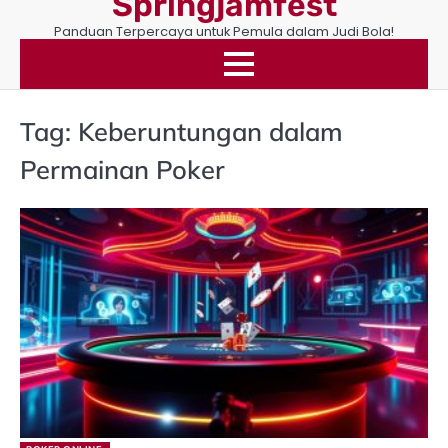
Springjamfest
Panduan Terpercaya untuk Pemula dalam Judi Bola!
Tag:
Keberuntungan dalam
Permainan Poker