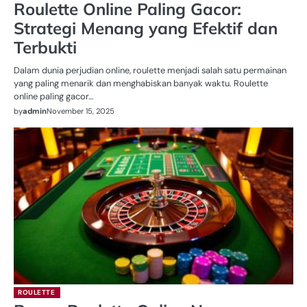
Roulette Online Paling Gacor:
Strategi Menang yang Efektif dan
Terbukti
Dalam dunia perjudian online, roulette menjadi salah satu permainan
yang paling menarik dan menghabiskan banyak waktu. Roulette
online paling gacor…
by
admin
November 15, 2025
ROULETTE