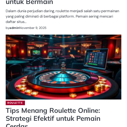
untuk Bermain
Dalam dunia perjudian daring, roulette menjadi salah satu permainan
yang paling diminati di berbagai platform. Pemain sering mencari
daftar situs…
by
admin
November 9, 2025
ROULETTE
Tips Menang Roulette Online:
Strategi Efektif untuk Pemain
Cerdas