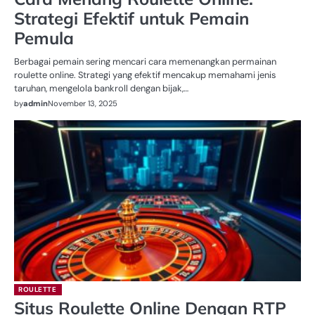
Strategi Efektif untuk Pemain
Pemula
Berbagai pemain sering mencari cara memenangkan permainan
roulette online. Strategi yang efektif mencakup memahami jenis
taruhan, mengelola bankroll dengan bijak,…
by
admin
November 13, 2025
ROULETTE
Situs Roulette Online Dengan RTP