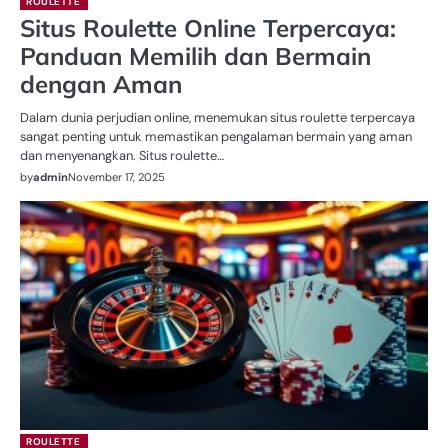
ROULETTE
Situs Roulette Online Terpercaya:
Panduan Memilih dan Bermain
dengan Aman
Dalam dunia perjudian online, menemukan situs roulette terpercaya
sangat penting untuk memastikan pengalaman bermain yang aman
dan menyenangkan. Situs roulette…
by
admin
November 17, 2025
ROULETTE