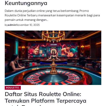
Keuntungannya
Dalam dunia perjudian online yang terus berkembang, Promo
Roulette Online Terbaru menawarkan kesempatan menarik bagi para
pemain untuk menang dengan…
by
admin
November 10, 2025
ROULETTE
Daftar Situs Roulette Online:
Temukan Platform Terpercaya