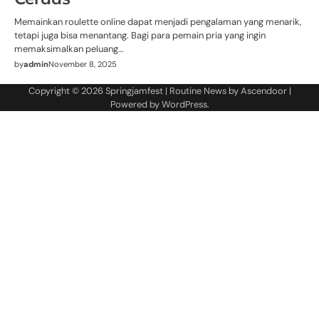
Memainkan roulette online dapat menjadi pengalaman yang menarik,
tetapi juga bisa menantang. Bagi para pemain pria yang ingin
memaksimalkan peluang…
by
admin
November 8, 2025
Copyright © 2026
Springjamfest
| Routine News by
Ascendoor
|
Powered by
WordPress
.