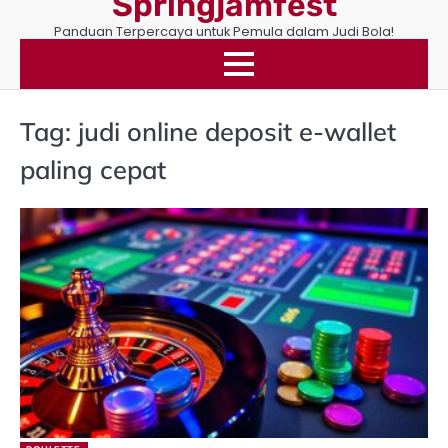
Springjamfest
Panduan Terpercaya untuk Pemula dalam Judi Bola!
Tag:
judi online deposit e-wallet
paling cepat