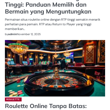
Tinggi: Panduan Memilih dan
Bermain yang Menguntungkan
Permainan situs roulette online dengan RTP tinggi semakin menarik
perhatian para pemain. RTP atau Return to Player yang tinggi
memberikan…
by
admin
November 12, 2025
ROULETTE
Roulette Online Tanpa Batas: