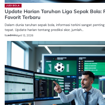
JUDI BOLA
Update Harian Taruhan Liga Sepak Bola: P
Favorit Terbaru
Dalam dunia taruhan sepak bola, informasi terkini sangat pent
tepat. Update harian tentang prediksi skor, jumlah…
by
admin
April 13, 2026