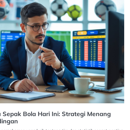
a Sepak Bola Hari Ini: Strategi Menang
dingan