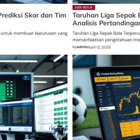
JUDI BOLA
rediksi Skor dan Tim
Taruhan Liga Sepak B
Analisis Pertandinga
ing untuk membuat keputusan yang
Taruhan Liga Sepak Bola Terperc
memanfaatkan pengetahuan mer
by
admin
April 12, 2026