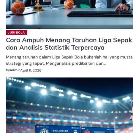
JUDI BOLA
Cara Ampuh Menang Taruhan Liga Sepak B
dan Analisis Statistik Terpercaya
Menang taruhan dalam Liga Sepak Bola bukanlah hal yang mustahi
strategi yang tepat. Menganalisis prediksi tim dan…
by
admin
April 11, 2026