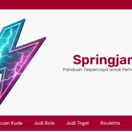
Springja
Panduan Terpercaya untuk Pemu
cuan Kuda
Judi Bola
Judi Togel
Roulette