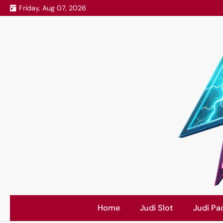
Skip
Friday, Aug 07, 2026
to
content
Home
Judi Slot
Judi Pa