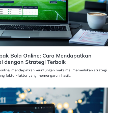
epak Bola Online: Cara Mendapatkan
 dengan Strategi Terbaik
 online, mendapatkan keuntungan maksimal memerlukan strategi
g faktor-faktor yang memengaruhi hasil…