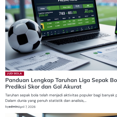
JUDI BOLA
Panduan Lengkap Taruhan Liga Sepak Bo
Prediksi Skor dan Gol Akurat
Taruhan sepak bola telah menjadi aktivitas populer bagi banyak 
Dalam dunia yang penuh statistik dan analisis,…
by
admin
April 7, 2026