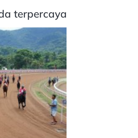
da terpercaya