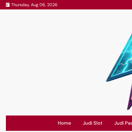
Skip
Thursday, Aug 06, 2026
to
content
Home
Judi Slot
Judi Pa