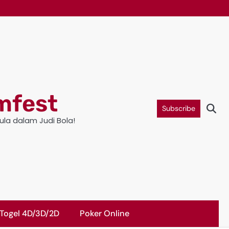
mfest
Subscribe
la dalam Judi Bola!
Togel 4D/3D/2D
Poker Online