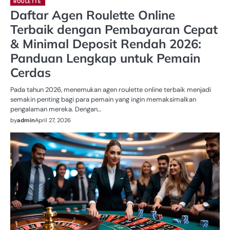
ROULETTE
Daftar Agen Roulette Online
Terbaik dengan Pembayaran Cepat
& Minimal Deposit Rendah 2026:
Panduan Lengkap untuk Pemain
Cerdas
Pada tahun 2026, menemukan agen roulette online terbaik menjadi
semakin penting bagi para pemain yang ingin memaksimalkan
pengalaman mereka. Dengan…
by
admin
April 27, 2026