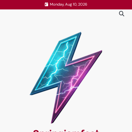
Skip
Monday, Aug 10, 2026
to
content