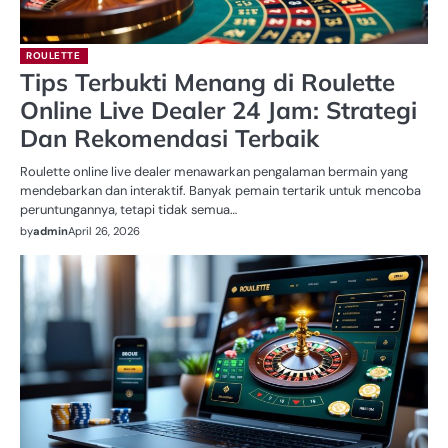
ROULETTE
Tips Terbukti Menang di Roulette
Online Live Dealer 24 Jam: Strategi
Dan Rekomendasi Terbaik
Roulette online live dealer menawarkan pengalaman bermain yang
mendebarkan dan interaktif. Banyak pemain tertarik untuk mencoba
peruntungannya, tetapi tidak semua…
by
admin
April 26, 2026