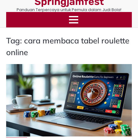
Springjamfest
Panduan Terpercaya untuk Pemula dalam Judi Bola!
Tag:
cara membaca tabel roulette
online