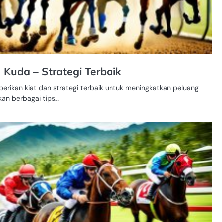
Kuda – Strategi Terbaik
berikan kiat dan strategi terbaik untuk meningkatkan peluang
an berbagai tips…