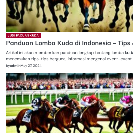
JUDI PACUAN KUDA
Panduan Lomba Kuda di Indonesia – Tips 
Artikel ini akan memberikan panduan lengkap tentang lomba kuda
menemukan tips-tips berguna, informasi mengenai event-event
by
admin
May 27, 2024