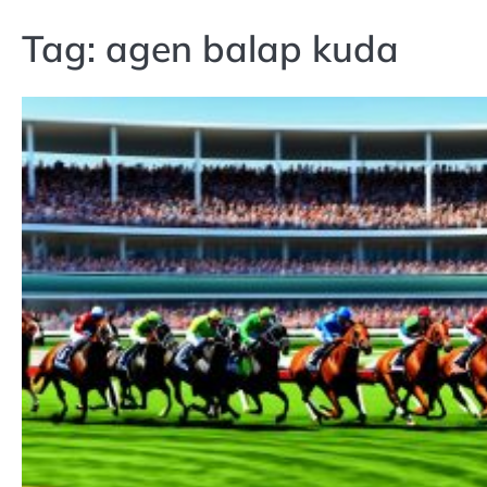
Tag:
agen balap kuda