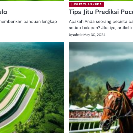
JUDI PACUAN KUDA
ula
Tips Jitu Prediksi P
n memberikan panduan lengkap
Apakah Anda seorang pecinta b
setiap balapan? Jika iya, artikel 
by
admin
May 30, 2024