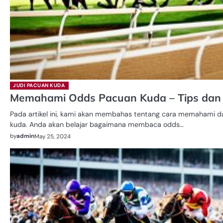
JUDI PACUAN KUDA
Memahami Odds Pacuan Kuda – Tips dan 
Pada artikel ini, kami akan membahas tentang cara memahami d
kuda. Anda akan belajar bagaimana membaca odds…
by
admin
May 25, 2024